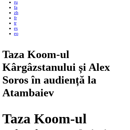
ru
fa
zh
fr
tr
es
eo
Taza Koom-ul
Kârgâzstanului și Alex
Soros în audiență la
Atambaiev
Taza Koom-ul