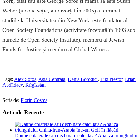
York, tatăl său este George Soros și mama sa este Susan
Weber (a doua soție, au divorțat în 2005) a terminat
studiile la Universitatea din New York, este fondator al
Open Society Foundations (activitate începută în 1993 sub
numele de Open Society Institute), membru al Jewish
Funds for Justice și membru al Global Witness.
Tags:
Alex Soros
,
Asia Centrală
,
Denis Borodici
,
Eiki Nestor
,
Erlan
Abdîldaev
,
Kîrgîzstan
Scris de:
Florin Cosma
Articole Recente
Daune colaterale sau dezbinare calculată? Analiza triunghiului