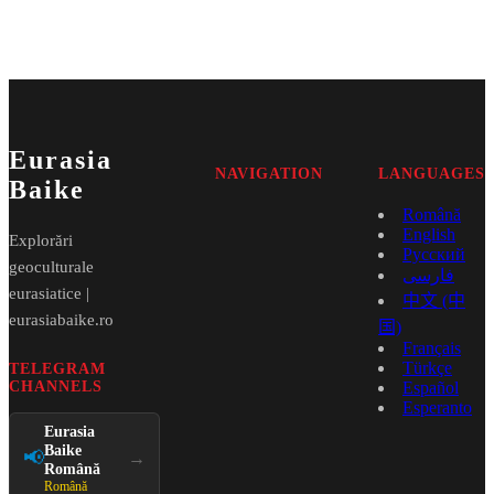
Eurasia
NAVIGATION
LANGUAGES
Baike
Română
English
Explorări
Русский
geoculturale
فارسی
eurasiatice |
中文 (中
eurasiabaike.ro
国)
Français
Türkçe
TELEGRAM
CHANNELS
Español
Esperanto
Eurasia
Baike
📢
→
Română
Română