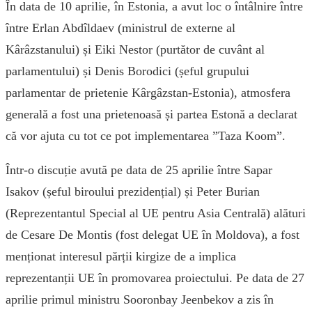
În data de 10 aprilie, în Estonia, a avut loc o întâlnire între
între Erlan Abdîldaev (ministrul de externe al
Kârâzstanului) și Eiki Nestor (purtător de cuvânt al
parlamentului) și Denis Borodici (șeful grupului
parlamentar de prietenie Kârgâzstan-Estonia), atmosfera
generală a fost una prietenoasă și partea Estonă a declarat
că vor ajuta cu tot ce pot implementarea ”Taza Koom”.
Într-o discuție avută pe data de 25 aprilie între Sapar
Isakov (șeful biroului prezidențial) și Peter Burian
(Reprezentantul Special al UE pentru Asia Centrală) alături
de Cesare De Montis (fost delegat UE în Moldova), a fost
menționat interesul părții kirgize de a implica
reprezentanții UE în promovarea proiectului. Pe data de 27
aprilie primul ministru Sooronbay Jeenbekov a zis în