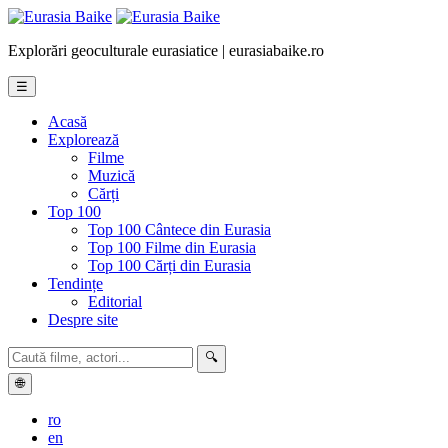
Explorări geoculturale eurasiatice | eurasiabaike.ro
☰
Acasă
Explorează
Filme
Muzică
Cărți
Top 100
Top 100 Cântece din Eurasia
Top 100 Filme din Eurasia
Top 100 Cărți din Eurasia
Tendințe
Editorial
Despre site
🔍
🌐
ro
en