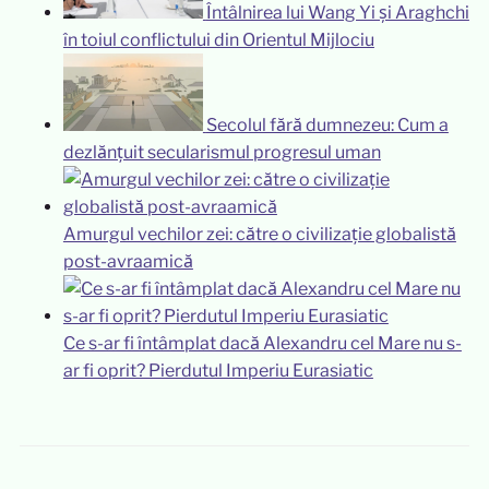
Întâlnirea lui Wang Yi și Araghchi
în toiul conflictului din Orientul Mijlociu
Secolul fără dumnezeu: Cum a
dezlănțuit secularismul progresul uman
Amurgul vechilor zei: către o civilizație globalistă
post-avraamică
Ce s-ar fi întâmplat dacă Alexandru cel Mare nu s-
ar fi oprit? Pierdutul Imperiu Eurasiatic