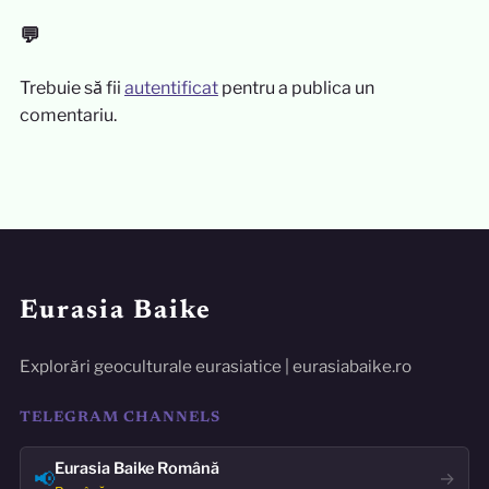
💬
Trebuie să fii
autentificat
pentru a publica un
comentariu.
Eurasia Baike
Explorări geoculturale eurasiatice | eurasiabaike.ro
TELEGRAM CHANNELS
Eurasia Baike Română
📢
→