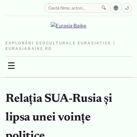
🌐
🔍
🌙
EXPLORĂRI GEOCULTURALE EURASIATICE |
EURASIABAIKE.RO
☰
Relația SUA-Rusia și
lipsa unei voințe
politice