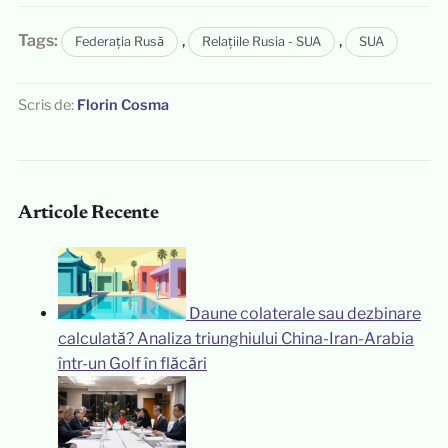
Tags:
,
,
Federația Rusă
Relațiile Rusia - SUA
SUA
Scris de:
Florin Cosma
Articole Recente
Daune colaterale sau dezbinare
calculată? Analiza triunghiului China-Iran-Arabia
într-un Golf în flăcări