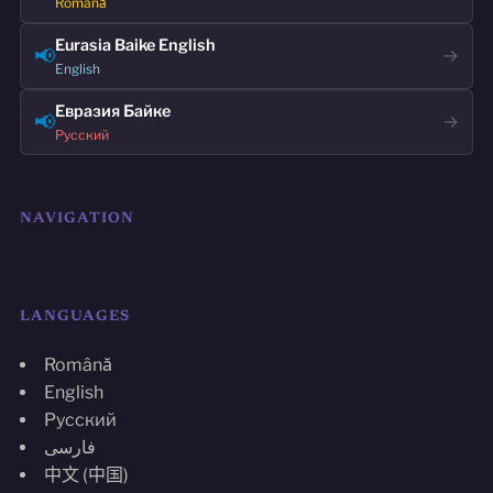
Română
Eurasia Baike English
📢
→
English
Евразия Байке
📢
→
Русский
NAVIGATION
LANGUAGES
Română
English
Русский
فارسی
中文 (中国)