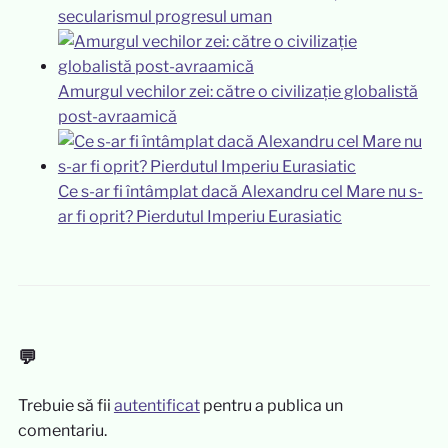
secularismul progresul uman
Amurgul vechilor zei: către o civilizație globalistă
post-avraamică
Ce s-ar fi întâmplat dacă Alexandru cel Mare nu s-
ar fi oprit? Pierdutul Imperiu Eurasiatic
💬
Trebuie să fii
autentificat
pentru a publica un
comentariu.