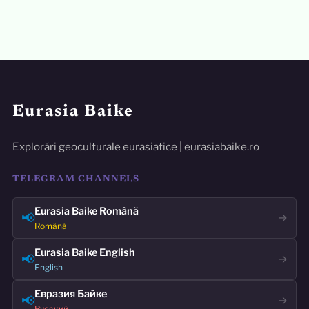
Eurasia Baike
Explorări geoculturale eurasiatice | eurasiabaike.ro
TELEGRAM CHANNELS
Eurasia Baike Română
📢
→
Română
Eurasia Baike English
📢
→
English
Евразия Байке
📢
→
Русский