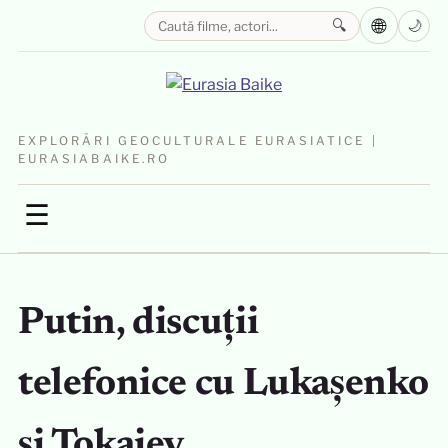
🌐
🔍
🌙
EXPLORĂRI GEOCULTURALE EURASIATICE |
EURASIABAIKE.RO
☰
Putin, discuții
telefonice cu Lukașenko
și Tokaiev