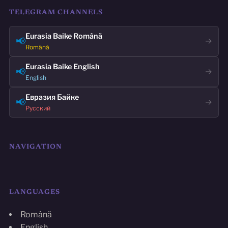
TELEGRAM CHANNELS
Eurasia Baike Română
📢
→
Română
Eurasia Baike English
📢
→
English
Евразия Байке
📢
→
Русский
NAVIGATION
LANGUAGES
Română
English