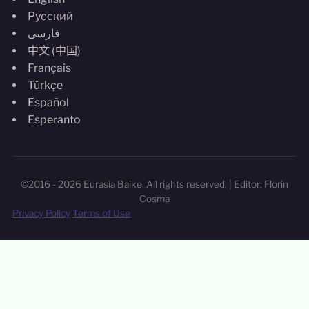
Русский
فارسی
中文 (中国)
Français
Türkçe
Español
Esperanto
©2016 - 2026 Eurasia Baike. All rights reserved. | Editor: Florin
Cosma
Privacy Policy
Terms of Use