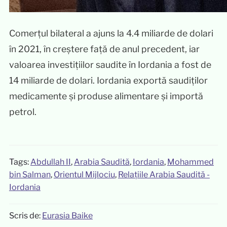
Comerțul bilateral a ajuns la 4.4 miliarde de dolari
în 2021, în creștere față de anul precedent, iar
valoarea investițiilor saudite în Iordania a fost de
14 miliarde de dolari. Iordania exportă saudiților
medicamente și produse alimentare și importă
petrol.
Tags:
Abdullah II
,
Arabia Saudită
,
Iordania
,
Mohammed
bin Salman
,
Orientul Mijlociu
,
Relațiile Arabia Saudită -
Iordania
Scris de:
Eurasia Baike