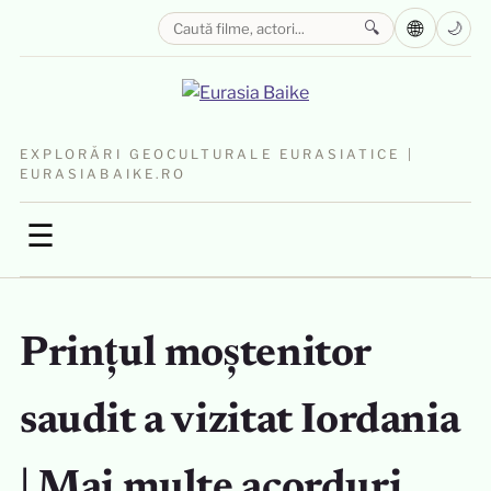
🌐
🔍
🌙
EXPLORĂRI GEOCULTURALE EURASIATICE |
EURASIABAIKE.RO
☰
Prințul moștenitor
saudit a vizitat Iordania
| Mai multe acorduri