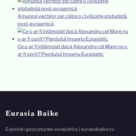
Amurgul vechilor zei: către o civilizație globalistă
post-avraamică
Ce s-ar fi întâmplat dacă Alexandru cel Mare nu s-
ar fi oprit? Pierdutul Imperiu Eurasiatic
Eurasia Baike
Explorări geoculturale eurasiatice | eurasiabaike.ro