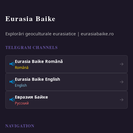
Eurasia Baike
Explorări geoculturale eurasiatice | eurasiabaike.ro
TELEGRAM CHANNELS
Eurasia Baike Română
📢
→
Română
Eurasia Baike English
📢
→
English
Евразия Байке
📢
→
Русский
NAVIGATION