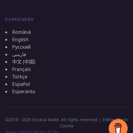
LANGUAGES
Română
English
Русский
فارسی
中文 (中国)
Français
Türkçe
Español
Esperanto
©2016 - 2026 Eurasia Baike. All rights reserved. | Editor: Florin
Cosma
Privacy Policy
Terms of Use