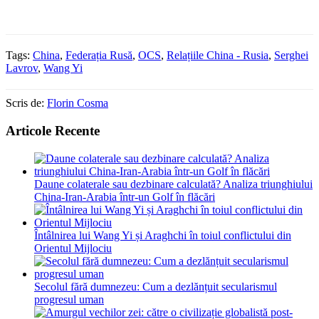
Tags:
China
,
Federația Rusă
,
OCS
,
Relațiile China - Rusia
,
Serghei
Lavrov
,
Wang Yi
Scris de:
Florin Cosma
Articole Recente
Daune colaterale sau dezbinare calculată? Analiza triunghiului
China-Iran-Arabia într-un Golf în flăcări
Întâlnirea lui Wang Yi și Araghchi în toiul conflictului din
Orientul Mijlociu
Secolul fără dumnezeu: Cum a dezlănțuit secularismul
progresul uman