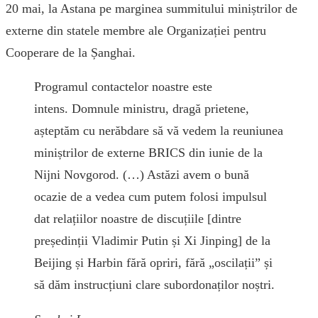
20 mai, la Astana pe marginea summitului miniștrilor de
externe din statele membre ale Organizației pentru
Cooperare de la Șanghai.
Programul contactelor noastre este
intens. Domnule ministru, dragă prietene,
așteptăm cu nerăbdare să vă vedem la reuniunea
miniștrilor de externe BRICS din iunie de la
Nijni Novgorod. (…) Astăzi avem o bună
ocazie de a vedea cum putem folosi impulsul
dat relațiilor noastre de discuțiile [dintre
președinții Vladimir Putin și Xi Jinping] de la
Beijing și Harbin fără opriri, fără „oscilații” și
să dăm instrucțiuni clare subordonaților noștri.