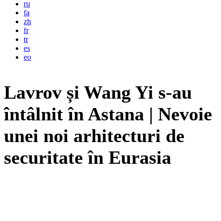
ru
fa
zh
fr
tr
es
eo
Lavrov și Wang Yi s-au
întâlnit în Astana | Nevoie
unei noi arhitecturi de
securitate în Eurasia