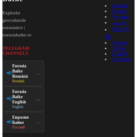
Română
English
Explorări
Русский
geoculturale
فارسی
eurasiatice |
中文 (中
eurasiabaike.ro
国)
Français
Türkçe
TELEGRAM
CHANNELS
Español
Esperanto
Eurasia
Baike
📢
→
Română
Română
Eurasia
Baike
📢
→
English
English
Евразия
📢
→
Байке
Русский