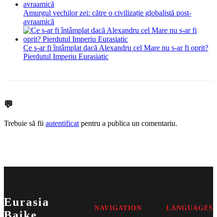
Amurgul vechilor zei: către o civilizație globalistă post-
avraamică
Ce s-ar fi întâmplat dacă Alexandru cel Mare nu s-ar fi oprit?
Pierdutul Imperiu Eurasiatic
💬
Trebuie să fii
autentificat
pentru a publica un comentariu.
Eurasia
NAVIGATION
LANGUAGES
Baike