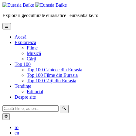
Explorări geoculturale eurasiatice | eurasiabaike.ro
☰
Acasă
Explorează
Filme
Muzică
Cărți
Top 100
Top 100 Cântece din Eurasia
Top 100 Filme din Eurasia
Top 100 Cărți din Eurasia
Tendințe
Editorial
Despre site
🔍
🌐
ro
en