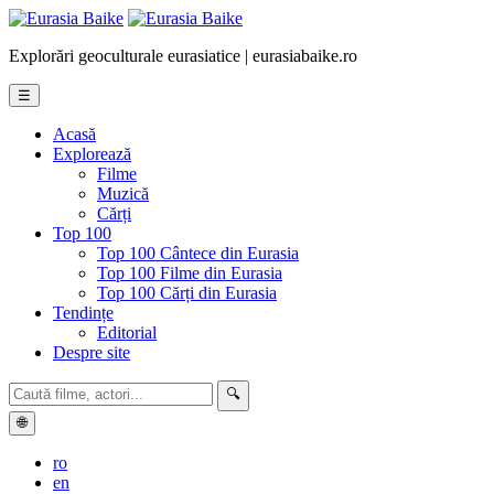
Explorări geoculturale eurasiatice | eurasiabaike.ro
☰
Acasă
Explorează
Filme
Muzică
Cărți
Top 100
Top 100 Cântece din Eurasia
Top 100 Filme din Eurasia
Top 100 Cărți din Eurasia
Tendințe
Editorial
Despre site
🔍
🌐
ro
en