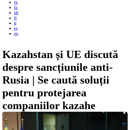
ru
fa
zh
fr
tr
es
eo
Kazahstan și UE discută
despre sancțiunile anti-
Rusia | Se caută soluții
pentru protejarea
companiilor kazahe