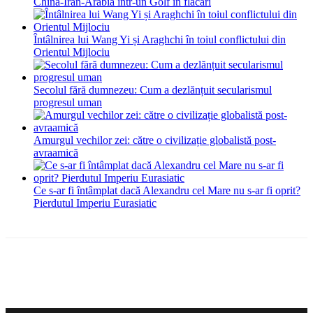
China-Iran-Arabia într-un Golf în flăcări
Întâlnirea lui Wang Yi și Araghchi în toiul conflictului din
Orientul Mijlociu
Secolul fără dumnezeu: Cum a dezlănțuit secularismul
progresul uman
Amurgul vechilor zei: către o civilizație globalistă post-
avraamică
Ce s-ar fi întâmplat dacă Alexandru cel Mare nu s-ar fi oprit?
Pierdutul Imperiu Eurasiatic