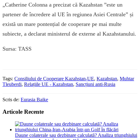
„Catherine Colonna a precizat că Kazahstan ”este un
partener de încredere al UE în regiunea Asiei Centrale” și
există un mare pontențial de cooperare pe mai multe
subiecte, a declarat ministerul de externe al Kazahstanului.
Sursa: TASS
Tags:
Consiliului de Cooperare Kazahstan-UE
,
Kazahstan
,
Muhtar
Tleuberdi
,
Relațiile UE - Kazahstan
,
Sancțiuni anti-Rusia
Scris de:
Eurasia Baike
Articole Recente
Daune colaterale sau dezbinare calculată? Analiza triunghiului