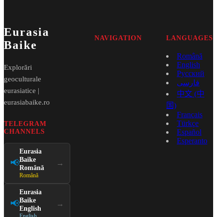
Eurasia
NAVIGATION
LANGUAGES
Baike
Română
English
Explorări
Русский
geoculturale
فارسی
eurasiatice |
中文 (中
eurasiabaike.ro
国)
Français
Türkçe
TELEGRAM
CHANNELS
Español
Esperanto
Eurasia
Baike
📢
→
Română
Română
Eurasia
Baike
📢
→
English
English