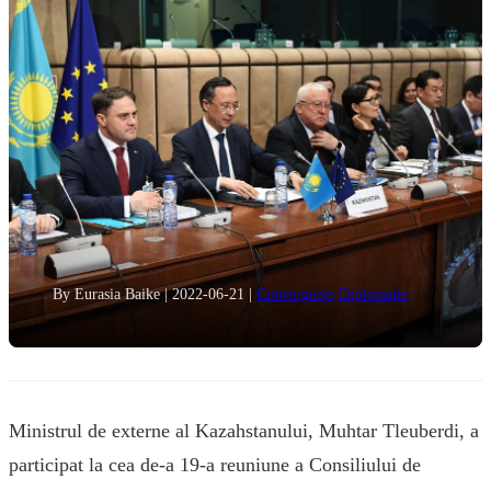
By Eurasia Baike
|
2022-06-21
|
Convergențe
Diplomație
Ministrul de externe al Kazahstanului, Muhtar Tleuberdi, a
participat la cea de-a 19-a reuniune a Consiliului de