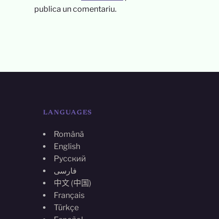
publica un comentariu.
LANGUAGES
Română
English
Русский
فارسی
中文 (中国)
Français
Türkçe