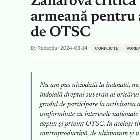
Zaharova critică 
armeană pentru a
de OTSC
By Redacția
•
2024-03-14
•
CONFLICTE
VORBA
Nu am pus niciodată la îndoială, nu
îndoială dreptul suveran al oricărui 
gradul de participare la activitatea 
conformitate cu interesele naționale ș
deplin și privint OTSC. În același t
contraproductivă, de ultimatum și u