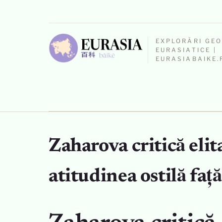
EXPLORĂRI GE
EURASIATICE |
EURASIABAIKE.
Zaharova critică eli
atitudinea ostilă fa