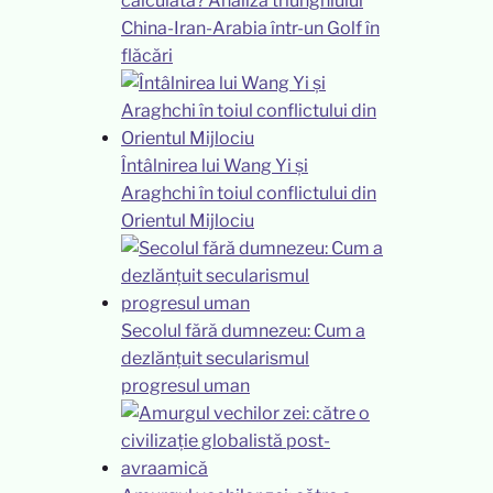
calculată? Analiza triunghiului
China-Iran-Arabia într-un Golf în
flăcări
Întâlnirea lui Wang Yi și
Araghchi în toiul conflictului din
Orientul Mijlociu
Secolul fără dumnezeu: Cum a
dezlănțuit secularismul
progresul uman