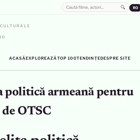
🔍
RO
OCULTURALE
RO
ACASĂ
EXPLOREAZĂ
TOP 100
TENDINȚE
DESPRE SITE
ta politică armeană pentru
ță de OTSC