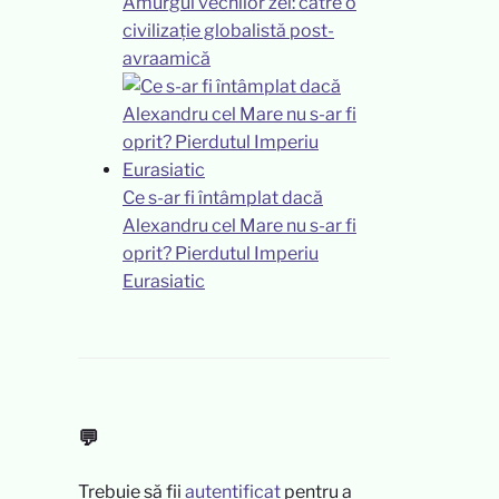
Amurgul vechilor zei: către o
civilizație globalistă post-
avraamică
Ce s-ar fi întâmplat dacă
Alexandru cel Mare nu s-ar fi
oprit? Pierdutul Imperiu
Eurasiatic
💬
Trebuie să fii
autentificat
pentru a