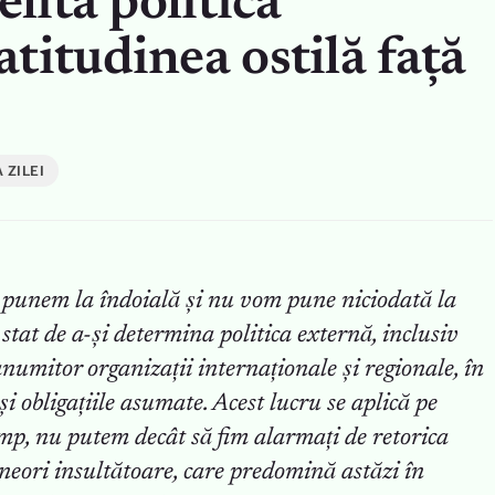
elita politică
titudinea ostilă față
 ZILEI
 punem la îndoială și nu vom pune niciodată la
stat de a-și determina politica externă, inclusiv
anumitor organizații internaționale și regionale, în
i obligațiile asumate. Acest lucru se aplică pe
imp, nu putem decât să fim alarmați de retorica
neori insultătoare, care predomină astăzi în