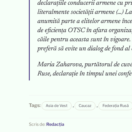
declarațiile conducerii armene cu pri
literalmente societății armene (…) La
anumită parte a elitelor armene înce
de eficiența OTSC în afara organizați
căile pentru aceasta sunt în vigoare.
preferă să evite un dialog de fond a
Maria Zaharova, purtătorul de cuvânt
Ruse, declarație în timpul unei conf
Tags:
,
,
Asia de Vest
Caucaz
Federația Rusă
Scris de:
Redacția