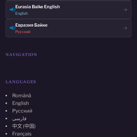
Eurasia Baike English
📢
→
English
Евразия Байке
📢
→
Русский
NAVIGATION
LANGUAGES
Română
English
Русский
فارسی
中文 (中国)
Français