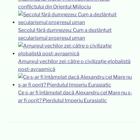
conflictului din Orientul Mijlociu
Secolul fără dumnezeu: Cum a dezlănțuit
secularismul progresul uman
Amurgul vechilor zei: către o civilizație globalistă
post-avraamică
Ce s-ar fi întâmplat dacă Alexandru cel Mare nu s-
ar fi oprit? Pierdutul Imperiu Eurasiatic