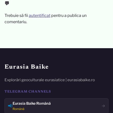
💬
Trebuie să fii
autentificat
pentru a publica un
comentariu.
Eurasia Baike
Explorări geoculturale eurasiatice | eurasiabaike.ro
TELEGRAM CHANNELS
Eurasia Baike Română
📢
→
Română