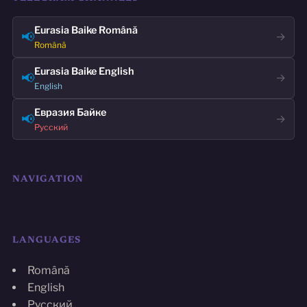
Eurasia Baike Română
📢
→
Română
Eurasia Baike English
📢
→
English
Евразия Байке
📢
→
Русский
NAVIGATION
LANGUAGES
Română
English
Русский