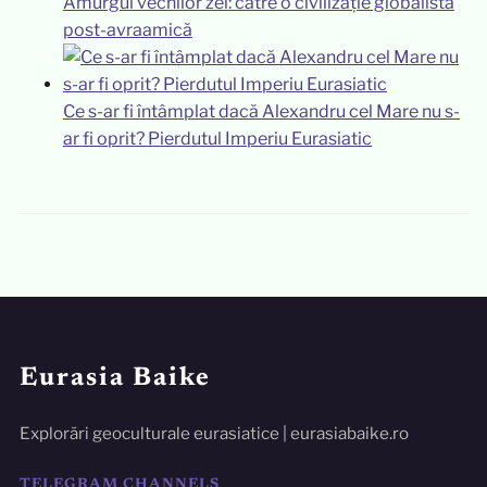
Amurgul vechilor zei: către o civilizație globalistă
post-avraamică
Ce s-ar fi întâmplat dacă Alexandru cel Mare nu s-
ar fi oprit? Pierdutul Imperiu Eurasiatic
Eurasia Baike
Explorări geoculturale eurasiatice | eurasiabaike.ro
TELEGRAM CHANNELS