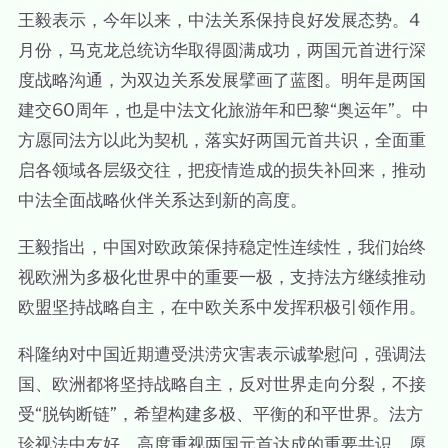
王毅表示，今年以来，中法关系保持良好发展态势。4
月份，马克龙总统访华取得圆满成功，两国元首进行深
度战略沟通，为双边关系发展擘画了蓝图。明年是两国
建交60周年，也是中法文化旅游年和巴黎“奥运年”。中
方愿同法方以此为契机，落实好两国元首共识，全面重
启各领域各层级交往，把疫情造成的损失补回来，推动
中法全面战略伙伴关系达到新的高度。
王毅指出，中国对欧政策保持稳定性连续性，我们始终
视欧洲为多极化世界中的重要一极，支持法方继续推动
欧盟坚持战略自主，在中欧关系中发挥积极引领作用。
科隆纳对中国近期遭受洪涝灾害表示诚挚慰问，强调法
国、欧洲都将坚持战略自主，反对世界走向分裂，不接
受“脱钩断链”，希望构建多极、平衡的和平世界。法方
珍视法中友好，高度重视两国元首达成的重要共识，愿