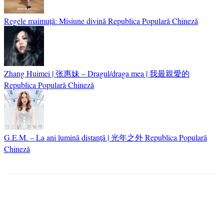
Regele maimuță: Misiune divină
Republica Populară Chineză
Zhang Huimei | 张惠妹 – Dragul/draga mea | 我最親愛的
Republica Populară Chineză
G.E.M. – La ani lumină distanță | 光年之外
Republica Populară
Chineză