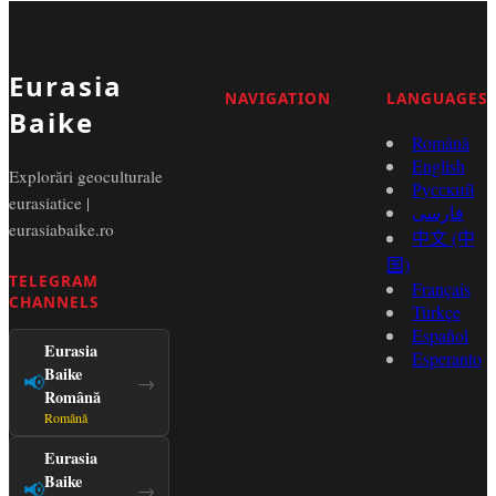
Eurasia
NAVIGATION
LANGUAGES
Baike
Română
English
Explorări geoculturale
Русский
eurasiatice |
فارسی
eurasiabaike.ro
中文 (中
国)
TELEGRAM
Français
CHANNELS
Türkçe
Español
Eurasia
Esperanto
Baike
📢
→
Română
Română
Eurasia
Baike
📢
→