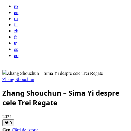
ro
en
ru
fa
zh
fr
tr
es
eo
Zhang Shouchun
Zhang Shouchun – Sima Yi despre
cele Trei Regate
2024
❤
0
Gen
Cărți de istorie