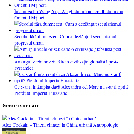
Întâlnirea lui Wang Yi și Araghchi în toiul conflictului din
Orientul Mijlociu
Secolul fără dumnezeu: Cum a dezlănțuit secularismul
progresul uman
Amurgul vechilor zei: către o civilizație globalistă post-
avraamică
Ce s-ar fi întâmplat dacă Alexandru cel Mare nu s-ar fi oprit?
Pierdutul Imperiu Eurasiatic
Genuri similare
Alex Cockain – Tinerii chinezi în China urbană
Antropologie