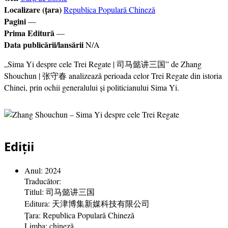
Localizare (țara)
Republica Populară Chineză
Pagini
—
Prima Editură
—
Data publicării/lansării
N/A
„Sima Yi despre cele Trei Regate | 司马懿讲三国” de Zhang
Shouchun | 张守春 analizează perioada celor Trei Regate din istoria
Chinei, prin ochii generalului și politicianului Sima Yi.
Ediții
Anul: 2024
Traducător:
Titlul: 司马懿讲三国
Editura: 天津博集新媒科技有限公司
Țara: Republica Populară Chineză
Limba: chineză