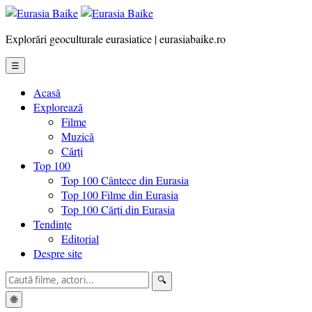
Explorări geoculturale eurasiatice | eurasiabaike.ro
☰
Acasă
Explorează
Filme
Muzică
Cărți
Top 100
Top 100 Cântece din Eurasia
Top 100 Filme din Eurasia
Top 100 Cărți din Eurasia
Tendințe
Editorial
Despre site
🔍
🌐