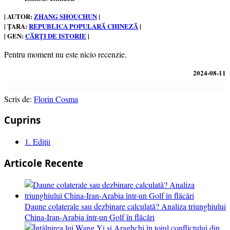
| AUTOR:
ZHANG SHOUCHUN
|
| ȚARA:
REPUBLICA POPULARĂ CHINEZĂ
|
| GEN:
CĂRȚI DE ISTORIE
|
Pentru moment nu este nicio recenzie.
2024-08-11
Scris de:
Florin Cosma
Cuprins
1.
Ediții
Articole Recente
Daune colaterale sau dezbinare calculată? Analiza triunghiului
China-Iran-Arabia într-un Golf în flăcări