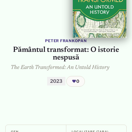
PETER FRANKOPAN
Pământul transformat: O istorie
nespusă
The Earth Transformed: An Untold History
2023
❤
0
GEN
LOCALIZARE (ȚARA)