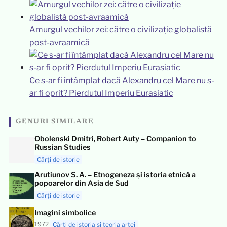
Amurgul vechilor zei: către o civilizație globalistă
post-avraamică
Ce s-ar fi întâmplat dacă Alexandru cel Mare nu s-
ar fi oprit? Pierdutul Imperiu Eurasiatic
GENURI SIMILARE
Obolenski Dmitri, Robert Auty – Companion to
Russian Studies
Cărți de istorie
Arutiunov S. A. – Etnogeneza și istoria etnică a
popoarelor din Asia de Sud
Cărți de istorie
Imagini simbolice
1972
Cărți de istoria și teoria artei