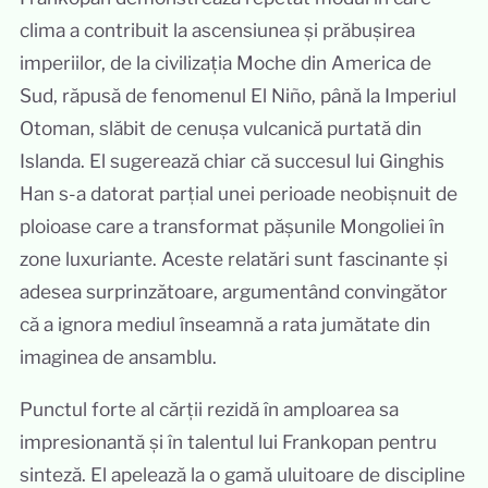
clima a contribuit la ascensiunea și prăbușirea
imperiilor, de la civilizația Moche din America de
Sud, răpusă de fenomenul El Niño, până la Imperiul
Otoman, slăbit de cenușa vulcanică purtată din
Islanda. El sugerează chiar că succesul lui Ginghis
Han s-a datorat parțial unei perioade neobișnuit de
ploioase care a transformat pășunile Mongoliei în
zone luxuriante. Aceste relatări sunt fascinante și
adesea surprinzătoare, argumentând convingător
că a ignora mediul înseamnă a rata jumătate din
imaginea de ansamblu.
Punctul forte al cărții rezidă în amploarea sa
impresionantă și în talentul lui Frankopan pentru
sinteză. El apelează la o gamă uluitoare de discipline