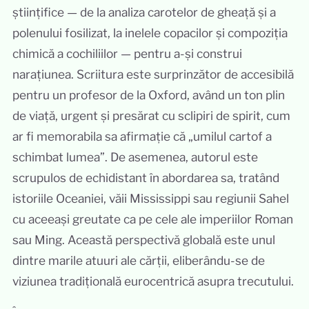
științifice — de la analiza carotelor de gheață și a
polenului fosilizat, la inelele copacilor și compoziția
chimică a cochiliilor — pentru a-și construi
narațiunea. Scriitura este surprinzător de accesibilă
pentru un profesor de la Oxford, având un ton plin
de viață, urgent și presărat cu sclipiri de spirit, cum
ar fi memorabila sa afirmație că „umilul cartof a
schimbat lumea”. De asemenea, autorul este
scrupulos de echidistant în abordarea sa, tratând
istoriile Oceaniei, văii Mississippi sau regiunii Sahel
cu aceeași greutate ca pe cele ale imperiilor Roman
sau Ming. Această perspectivă globală este unul
dintre marile atuuri ale cărții, eliberându-se de
viziunea tradițională eurocentrică asupra trecutului.