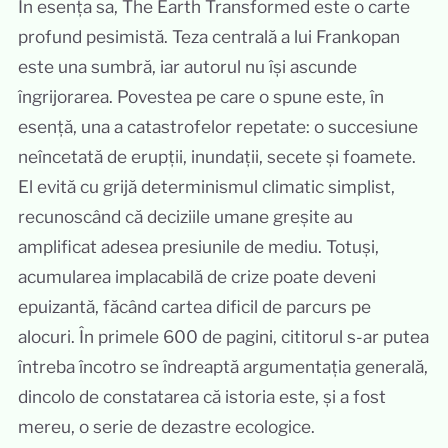
În esența sa, The Earth Transformed este o carte
profund pesimistă. Teza centrală a lui Frankopan
este una sumbră, iar autorul nu își ascunde
îngrijorarea. Povestea pe care o spune este, în
esență, una a catastrofelor repetate: o succesiune
neîncetată de erupții, inundații, secete și foamete.
El evită cu grijă determinismul climatic simplist,
recunoscând că deciziile umane greșite au
amplificat adesea presiunile de mediu. Totuși,
acumularea implacabilă de crize poate deveni
epuizantă, făcând cartea dificil de parcurs pe
alocuri. În primele 600 de pagini, cititorul s-ar putea
întreba încotro se îndreaptă argumentația generală,
dincolo de constatarea că istoria este, și a fost
mereu, o serie de dezastre ecologice.