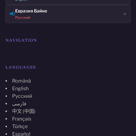
Евразия Байке
📢
→
Русский
NAVIGATION
LANGUAGES
Română
English
Русский
فارسی
中文 (中国)
Français
Türkçe
Español