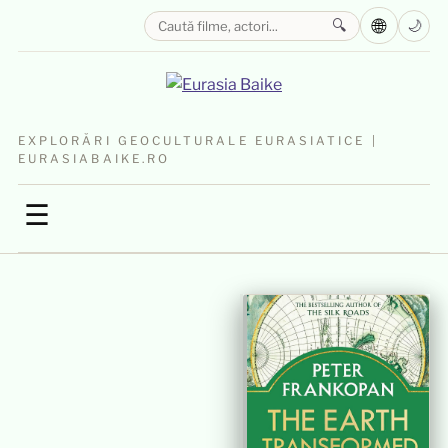
🌐
🔍
🌙
EXPLORĂRI GEOCULTURALE EURASIATICE |
EURASIABAIKE.RO
☰