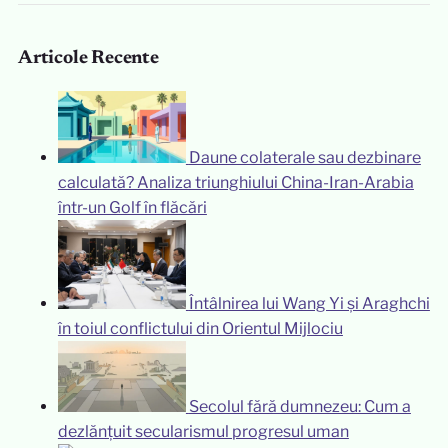
Articole Recente
Daune colaterale sau dezbinare
calculată? Analiza triunghiului China-Iran-Arabia
într-un Golf în flăcări
Întâlnirea lui Wang Yi și Araghchi
în toiul conflictului din Orientul Mijlociu
Secolul fără dumnezeu: Cum a
dezlănțuit secularismul progresul uman