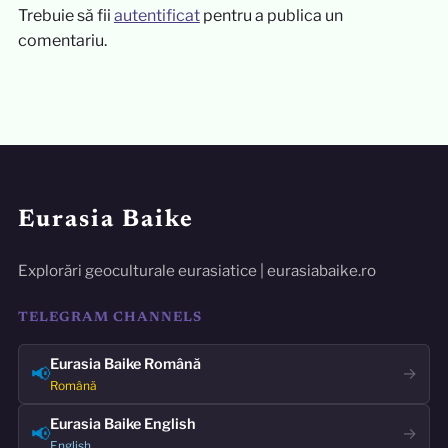
Trebuie să fii
autentificat
pentru a publica un
comentariu.
Eurasia Baike
Explorări geoculturale eurasiatice | eurasiabaike.ro
TELEGRAM CHANNELS
Eurasia Baike Română
📢
→
Română
Eurasia Baike English
📢
→
English