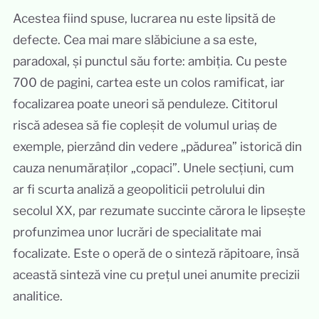
Acestea fiind spuse, lucrarea nu este lipsită de
defecte. Cea mai mare slăbiciune a sa este,
paradoxal, și punctul său forte: ambiția. Cu peste
700 de pagini, cartea este un colos ramificat, iar
focalizarea poate uneori să penduleze. Cititorul
riscă adesea să fie copleșit de volumul uriaș de
exemple, pierzând din vedere „pădurea” istorică din
cauza nenumăraților „copaci”. Unele secțiuni, cum
ar fi scurta analiză a geopoliticii petrolului din
secolul XX, par rezumate succinte cărora le lipsește
profunzimea unor lucrări de specialitate mai
focalizate. Este o operă de o sinteză răpitoare, însă
această sinteză vine cu prețul unei anumite precizii
analitice.