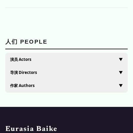
人们 PEOPLE
演员 Actors
▼
导演 Directors
▼
作家 Authors
▼
Eurasia Baike