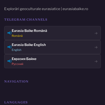
Explorări geoculturale eurasiatice | eurasiabaike.ro
TELEGRAM CHANNELS
Eurasia Baike Română
📢
→
Română
Eurasia Baike English
📢
→
English
Евразия Байке
📢
→
Русский
NAVIGATION
LANGUAGES