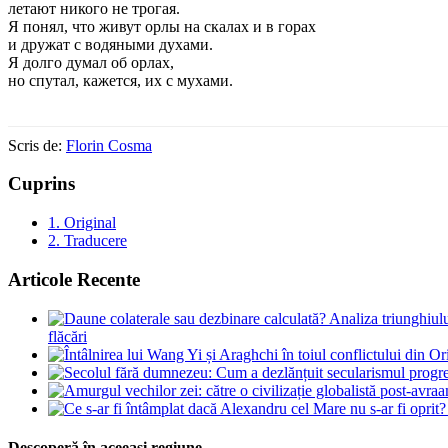
летают никого не трогая.
Я понял, что живут орлы на скалах и в горах
и дружат с водяными духами.
Я долго думал об орлах,
но спутал, кажется, их с мухами.
Scris de:
Florin Cosma
Cuprins
1.
Original
2.
Traducere
Articole Recente
flăcări
Descoperă în aceeași regiune