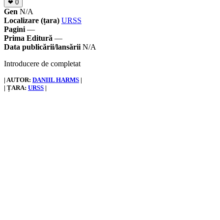
❤
0
Gen
N/A
Localizare (țara)
URSS
Pagini
—
Prima Editură
—
Data publicării/lansării
N/A
Introducere de completat
| AUTOR:
DANIIL HARMS
|
| ȚARA:
URSS
|