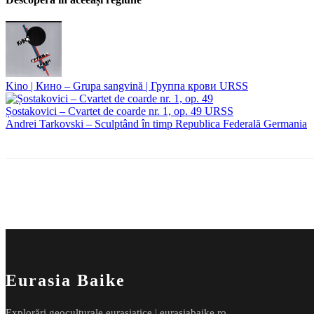
Kino | Кино – Grupa sangvină | Группа крови
URSS
Șostakovici – Cvartet de coarde nr. 1, op. 49
URSS
Andrei Tarkovski – Sculptând în timp
Republica Federală Germania
Eurasia Baike
Explorări geoculturale eurasiatice | eurasiabaike.ro