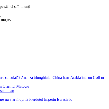
pe stânci și în munți
,
e muște.
re calculată? Analiza triunghiului China-Iran-Arabia într-un Golf în
in Orientul Mijlociu
esul uman
e nu s-ar fi oprit? Pierdutul Imperiu Eurasiatic