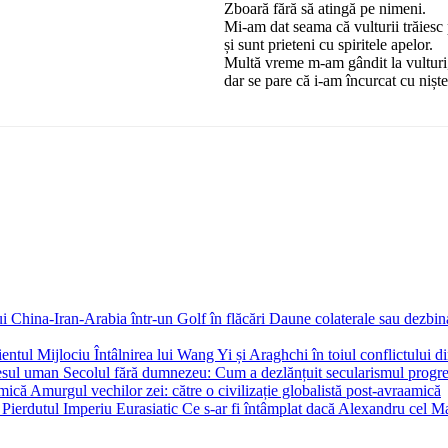
Zboară fără să atingă pe nimeni.
Mi-am dat seama că vulturii trăiesc 
și sunt prieteni cu spiritele apelor.
Multă vreme m-am gândit la vulturi
dar se pare că i-am încurcat cu nișt
Daune colaterale sau dezbina
Întâlnirea lui Wang Yi și Araghchi în toiul conflictului d
Secolul fără dumnezeu: Cum a dezlănțuit secularismul progr
Amurgul vechilor zei: către o civilizație globalistă post-avraamică
Ce s-ar fi întâmplat dacă Alexandru cel Mar