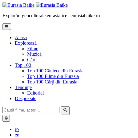
Explorări geoculturale eurasiatice | eurasiabaike.ro
☰
Acasă
Explorează
Filme
Muzică
Cărți
Top 100
Top 100 Cântece din Eurasia
Top 100 Filme din Eurasia
Top 100 Cărți din Eurasia
Tendințe
Editorial
Despre site
🔍
🌐
ro
en