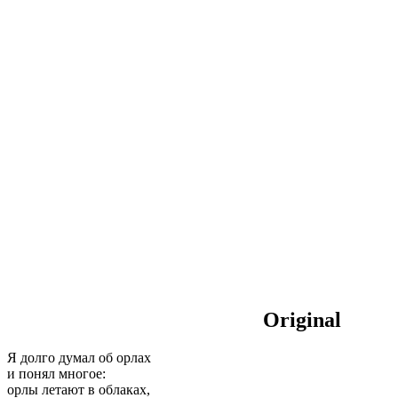
Original
Я долго думал об орлах
и понял многое:
орлы летают в облаках,