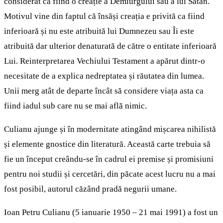
considerat ca fiind o creație a Demiurgului sau a lui Satan.
Motivul vine din faptul că însăși creația e privită ca fiind
inferioară și nu este atribuită lui Dumnezeu sau Îi este
atribuită dar ulterior denaturată de către o entitate inferioară
Lui. Reinterpretarea Vechiului Testament a apărut dintr-o
necesitate de a explica nedreptatea și răutatea din lumea.
Unii merg atât de departe încât să considere viața asta ca
fiind iadul sub care nu se mai află nimic.
Culianu ajunge și în modernitate atingând mișcarea nihilistă
și elemente gnostice din literatură. Această carte trebuia să
fie un început creându-se în cadrul ei premise și promisiuni
pentru noi studii și cercetări, din păcate acest lucru nu a mai
fost posibil, autorul căzând pradă negurii umane.
Ioan Petru Culianu (5 ianuarie 1950 – 21 mai 1991) a fost un