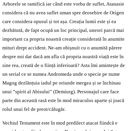
Arborele se ramifică iar când este vorba de suflet, Atanasie
considera că nu avea suflet uman spre deosebire de Origen
care considera opusul și tot așa. Creația lumii este și ea
dezbătută, de fapt ocupă un loc principal, uneori parcă mai
important ca propria noastră creație considerată în anumite
mituri drept accident. Ne-am obișnuit cu o anumită părere
despre noi dar dacă am afla că propria noastră viață este în
sine rea, creată de o ființă inferioară? Asta îmi amintește de
un serial ce se numea Andromeda unde o specie pe nume
Magog dezlănțuia iadul pe oriunde mergea și se închinau
unui ”spirit al Abisului” (Demiurg). Personajul care face
parte din această rasă este în mod miraculos aparte și joacă
rolul unui fel de preot/călugăr.
Vechiul Testament este în mod predilect atacat fiindcă e