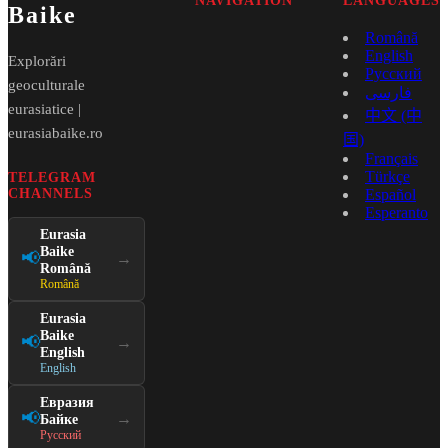
NAVIGATION
LANGUAGES
Baike
Română
English
Explorări
Русский
geoculturale
فارسی
eurasiatice |
中文 (中
eurasiabaike.ro
国)
Français
Türkçe
TELEGRAM
CHANNELS
Español
Esperanto
Eurasia
Baike
📢
→
Română
Română
Eurasia
Baike
📢
→
English
English
Евразия
📢
→
Байке
Русский