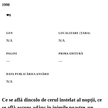
1990
❤
0
GEN
LOCALIZARE (ȚARA)
N/A
N/A
PAGINI
PRIMA EDITURĂ
—
—
DATA PUBLICĂRII/LANSĂRII
N/A
Ce se află dincolo de cerul înstelat al nopții, ce
se află ascuns adânc în inimile noastre, un