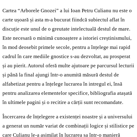
Cartea “Arborele Gnozei” a lui Ioan Petru Culianu nu este o
carte ușoară și asta m-a bucurat fiindcă subiectul aflat în
discuție este unul de o greutate intelectuală destul de mare.
Este necesară o minimă cunoaștere a istoriei creștinismului,
în mod deosebit primele secole, pentru a înțelege mai rapid
cadrul în care mediile gnostice s-au dezvoltat, au prosperat
și au pierit. Autorul oferă multe ajutoare pe parcursul lecturii
și până la final ajungi într-o anumită măsură destul de
alfabetizat pentru a înțelege lucrarea în intregul ei, însă
pentru analizarea elementelor specifice, bibliografia atașată
în ultimele pagini și o recitire a cărții sunt recomandate.
Încercarea de înțelegere a existenței noastre și a universului
a generat un număr variat de combinații logice și stilistice pe
care Culianu le-a asimilat în lucrarea sa într-o manieră