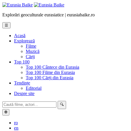
Explorări geoculturale eurasiatice | eurasiabaike.ro
☰
Acasă
Explorează
Filme
Muzică
Cărți
Top 100
Top 100 Cântece din Eurasia
Top 100 Filme din Eurasia
Top 100 Cărți din Eurasia
Tendințe
Editorial
Despre site
🔍
🌐
ro
en