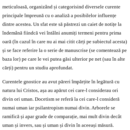
meticuloasă, organizând și categorisind diversele curente
principale împreună cu o analiză a posibilelor influențe
dintre acestea. Un sfat este să păstrezi un caiet de notițe la
îndemână fiindcă vei întâlni anumiți termeni pentru prima
oară (în cazul în care nu ai mai citit cărți pe subiectul acesta)
și se face referire la o serie de manuscrise (se comentează pe
baza lor) pe care le vei putea găsi ulterior pe net (sau în alte
cărți) pentru un studiu aprofundat.
Curentele gnostice au avut păreri împărțite în legătură cu
natura lui Cristos, așa au apărut cei care-l considerau ori
divin ori uman. Docetism se referă la cei care-l consideră
numai uman iar psilantropism numai divin. Arborele se
ramifică și apar grade de comparație, mai mult divin decât
uman și invers, sau și uman și divin în aceeași măsură.