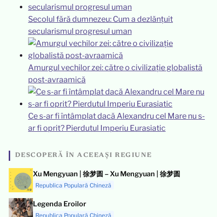
Secolul fără dumnezeu: Cum a dezlănțuit
secularismul progresul uman
Amurgul vechilor zei: către o civilizație globalistă
post-avraamică
Ce s-ar fi întâmplat dacă Alexandru cel Mare nu s-
ar fi oprit? Pierdutul Imperiu Eurasiatic
DESCOPERĂ ÎN ACEEAȘI REGIUNE
Xu Mengyuan | 徐梦圆 – Xu Mengyuan | 徐梦圆
Republica Populară Chineză
Legenda Eroilor
Republica Populară Chineză