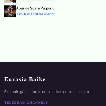
Apus de Soare Purpuriu
Republica Populară Chineză
Eurasia Baike
Explorări geoculturale eurasiatice | eurasiabaike.ro
TELEGRAM CHANNELS