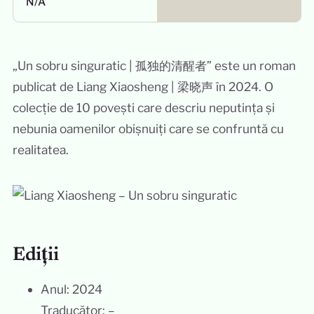
N/A
„Un sobru singuratic | 孤独的清醒者” este un roman
publicat de Liang Xiaosheng | 梁晓声 în 2024. O
colecție de 10 povești care descriu neputința și
nebunia oamenilor obișnuiți care se confruntă cu
realitatea.
Ediții
Anul: 2024
Traducător: –