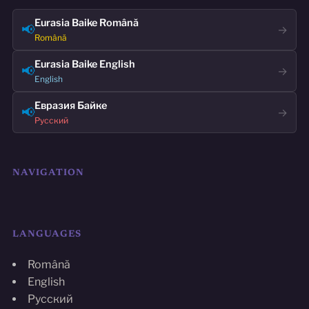
Eurasia Baike Română
📢
→
Română
Eurasia Baike English
📢
→
English
Евразия Байке
📢
→
Русский
NAVIGATION
LANGUAGES
Română
English
Русский