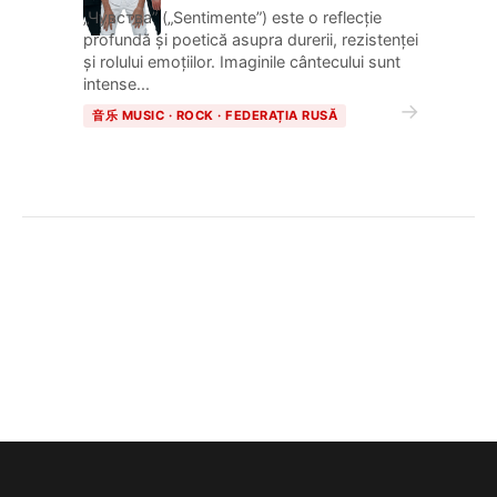
„Чувства” („Sentimente”) este o reflecție
profundă și poetică asupra durerii, rezistenței
și rolului emoțiilor. Imaginile cântecului sunt
intense...
→
音乐 MUSIC · ROCK · FEDERAȚIA RUSĂ