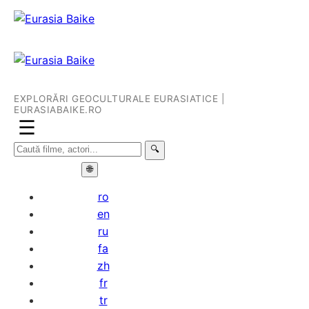
EXPLORĂRI GEOCULTURALE EURASIATICE |
EURASIABAIKE.RO
☰
🔍
🌐
ro
en
ru
fa
zh
fr
tr