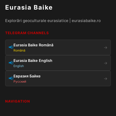
Eurasia Baike
Explorări geoculturale eurasiatice | eurasiabaike.ro
TELEGRAM CHANNELS
Eurasia Baike Română
📢
→
Română
Eurasia Baike English
📢
→
English
Евразия Байке
📢
→
Русский
NAVIGATION