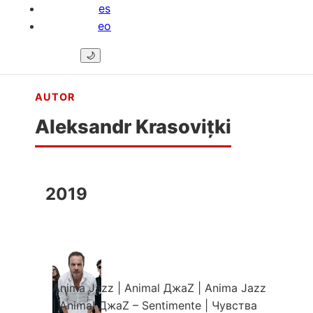
es
eo
🌙
AUTOR
Aleksandr Krasovițki
2019
Anima Jazz | Animal ДжаZ
|
Anima Jazz
| Animal ДжаZ – Sentimente | Чувства