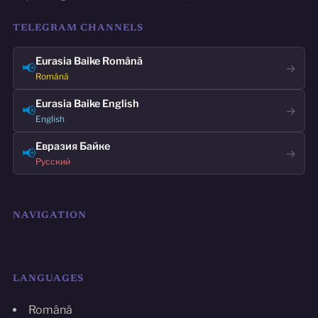
TELEGRAM CHANNELS
Eurasia Baike Română
📢
→
Română
Eurasia Baike English
📢
→
English
Евразия Байке
📢
→
Русский
NAVIGATION
LANGUAGES
Română