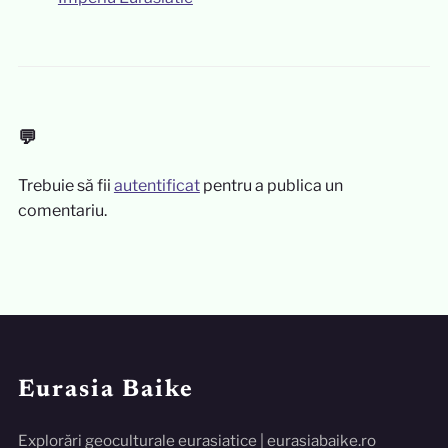
💬
Trebuie să fii
autentificat
pentru a publica un
comentariu.
Eurasia Baike
Explorări geoculturale eurasiatice | eurasiabaike.ro