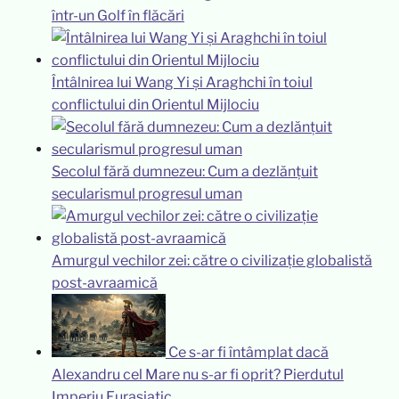
într-un Golf în flăcări
Întâlnirea lui Wang Yi și Araghchi în toiul
conflictului din Orientul Mijlociu
Secolul fără dumnezeu: Cum a dezlănțuit
secularismul progresul uman
Amurgul vechilor zei: către o civilizație globalistă
post-avraamică
Ce s-ar fi întâmplat dacă
Alexandru cel Mare nu s-ar fi oprit? Pierdutul
Imperiu Eurasiatic