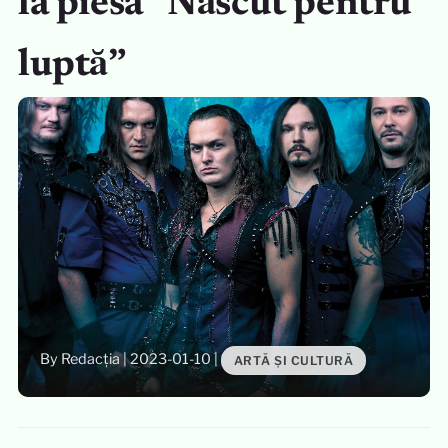
la piesa ”Născut pentru
luptă”
By Redacția
|
2023-01-10
|
ARTĂ ȘI CULTURĂ