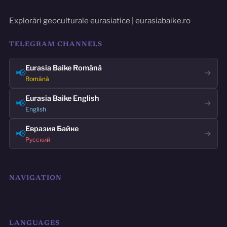
Explorări geoculturale eurasiatice | eurasiabaike.ro
TELEGRAM CHANNELS
Eurasia Baike Română
📢
→
Română
Eurasia Baike English
📢
→
English
Евразия Байке
📢
→
Русский
NAVIGATION
LANGUAGES