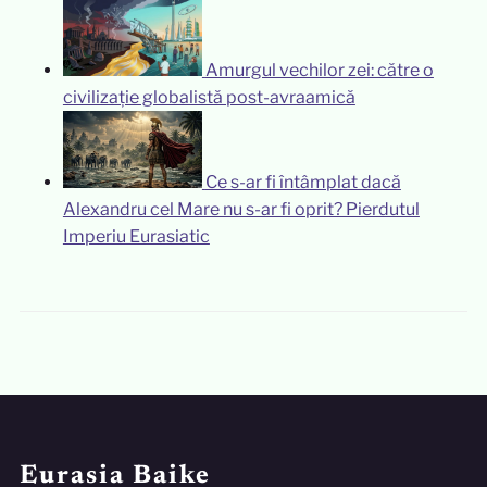
Amurgul vechilor zei: către o
civilizație globalistă post-avraamică
Ce s-ar fi întâmplat dacă
Alexandru cel Mare nu s-ar fi oprit? Pierdutul
Imperiu Eurasiatic
Eurasia Baike