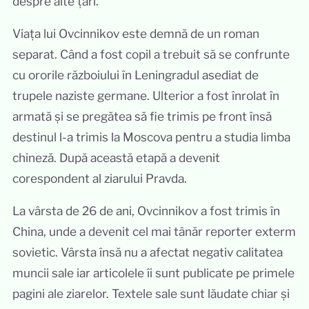
despre alte țări.
Viața lui Ovcinnikov este demnă de un roman
separat. Când a fost copil a trebuit să se confrunte
cu ororile războiului în Leningradul asediat de
trupele naziste germane. Ulterior a fost înrolat în
armată și se pregătea să fie trimis pe front însă
destinul l-a trimis la Moscova pentru a studia limba
chineză. După această etapă a devenit
corespondent al ziarului Pravda.
La vârsta de 26 de ani, Ovcinnikov a fost trimis în
China, unde a devenit cel mai tânăr reporter exterm
sovietic. Vârsta însă nu a afectat negativ calitatea
muncii sale iar articolele îi sunt publicate pe primele
pagini ale ziarelor. Textele sale sunt lăudate chiar și