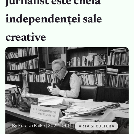
jurnalist este cheia
independenței sale
creative
By Eurasia Baike
|
2022-09-11
|
ARTĂ ȘI CULTURĂ