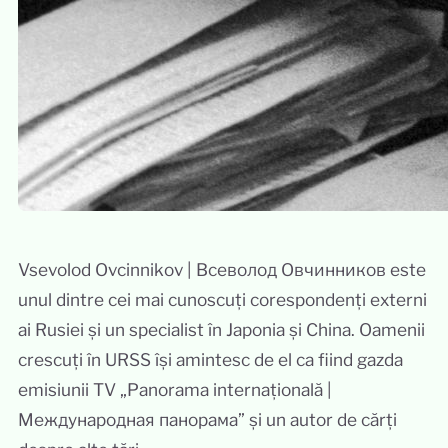
Vsevolod Ovcinnikov | Всеволод Овчинников este
unul dintre cei mai cunoscuți corespondenți externi
ai Rusiei și un specialist în Japonia și China. Oamenii
crescuți în URSS își amintesc de el ca fiind gazda
emisiunii TV „Panorama internațională |
Международная панорама” și un autor de cărți