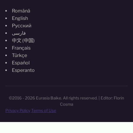
Română
English
Русский
فارسی
中文 (中国)
Français
Türkçe
Español
Esperanto
©2016 - 2026 Eurasia Baike. All rights reserved. | Editor: Florin
Cosma
Privacy Policy
Terms of Use