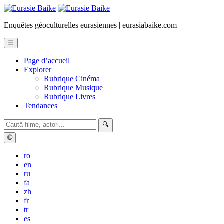
Enquêtes géoculturelles eurasiennes | eurasiabaike.com
☰
Page d’accueil
Explorer
Rubrique Cinéma
Rubrique Musique
Rubrique Livres
Tendances
🔍
🌐
ro
en
ru
fa
zh
fr
tr
es