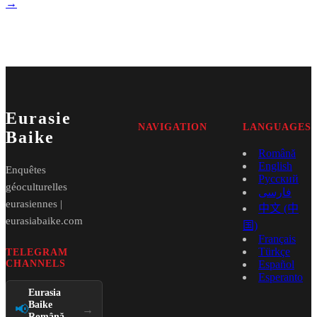
→
Eurasie
NAVIGATION
LANGUAGES
Baike
Română
English
Enquêtes
Русский
géoculturelles
فارسی
eurasiennes |
中文 (中
eurasiabaike.com
国)
Français
Türkçe
TELEGRAM
CHANNELS
Español
Esperanto
Eurasia
Baike
📢
→
Română