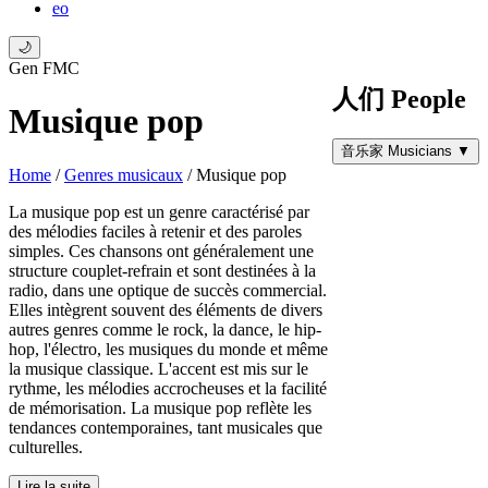
eo
🌙
Gen FMC
人们 People
Musique pop
音乐家 Musicians
▼
Home
/
Genres musicaux
/
Musique pop
La musique pop est un genre caractérisé par
des mélodies faciles à retenir et des paroles
simples. Ces chansons ont généralement une
structure couplet-refrain et sont destinées à la
radio, dans une optique de succès commercial.
Elles intègrent souvent des éléments de divers
autres genres comme le rock, la dance, le hip-
hop, l'électro, les musiques du monde et même
la musique classique. L'accent est mis sur le
rythme, les mélodies accrocheuses et la facilité
de mémorisation. La musique pop reflète les
tendances contemporaines, tant musicales que
culturelles.
Lire la suite