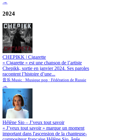
→
2024
CHEPIKK
|
Cigarette
« Cigarette » est une chanson de l’artiste
Chepikk, sortie en janvier 2024. Ses paroles
racontent l’histoire d’une...
音乐 Music · Musique pop · Fédération de Russie
→
Hélène Sio – J’veux tout savoir
« J’veux tout savoir » marque un moment
important dans l'ascension de la chanteuse-
compositeur française Hélène Sio, âgée...