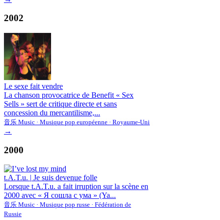
2002
Le sexe fait vendre
La chanson provocatrice de Benefit « Sex
Sells » sert de critique directe et sans
concession du mercantilisme,...
音乐 Music · Musique pop européenne · Royaume-Uni
→
2000
t.A.T.u.
|
Je suis devenue folle
Lorsque t.A.T.u. a fait irruption sur la scène en
2000 avec « Я сошла с ума » (Ya...
音乐 Music · Musique pop russe · Fédération de
Russie