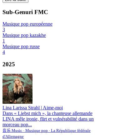
Sub-Genuri FMC
Musique pop européenne
3
Musique pop kazakhe
1
Musique pop russe
4
2025
Lina Larissa Strahl
|
Aime-moi
Dans « Liebst mich », la chanteuse allemande
LINA mêle ironie, flirt et vulnérabilité dans un
morceau pop...
音乐 Music · Musique pop · La République fédérale
d'Allemagne