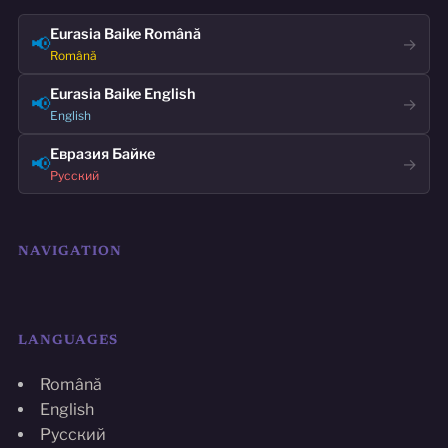
Eurasia Baike Română
📢
→
Română
Eurasia Baike English
📢
→
English
Евразия Байке
📢
→
Русский
NAVIGATION
LANGUAGES
Română
English
Русский