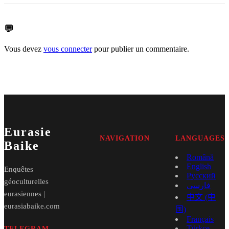
💬
Vous devez
vous connecter
pour publier un commentaire.
Eurasie
NAVIGATION
LANGUAGES
Baike
Română
English
Enquêtes
Русский
géoculturelles
فارسی
eurasiennes |
中文 (中
eurasiabaike.com
国)
Français
Türkçe
TELEGRAM