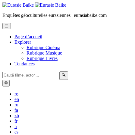
Enquêtes géoculturelles eurasiennes | eurasiabaike.com
☰
Page d’accueil
Explorer
Rubrique Cinéma
Rubrique Musique
Rubrique Livres
Tendances
🔍
🌐
ro
en
ru
fa
zh
fr
tr
es