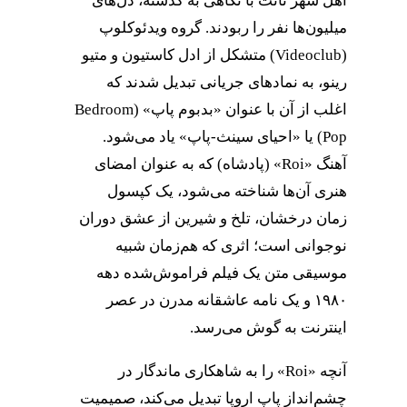
اهل شهر نانت با نگاهی به گذشته، دل‌های
میلیون‌ها نفر را ربودند. گروه ویدئوکلوپ
(Videoclub) متشکل از ادل کاستیون و متیو
رینو، به نمادهای جریانی تبدیل شدند که
اغلب از آن با عنوان «بدبوم پاپ» (Bedroom
Pop) یا «احیای سینث-پاپ» یاد می‌شود.
آهنگ «Roi» (پادشاه) که به عنوان امضای
هنری آن‌ها شناخته می‌شود، یک کپسول
زمان درخشان، تلخ و شیرین از عشق دوران
نوجوانی است؛ اثری که هم‌زمان شبیه
موسیقی متن یک فیلم فراموش‌شده دهه
۱۹۸۰ و یک نامه عاشقانه مدرن در عصر
اینترنت به گوش می‌رسد.
آنچه «Roi» را به شاهکاری ماندگار در
چشم‌انداز پاپ اروپا تبدیل می‌کند، صمیمیت