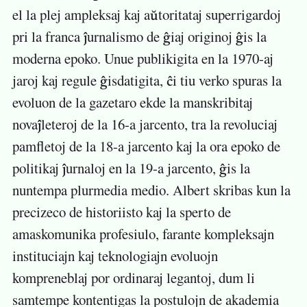
el la plej ampleksaj kaj aŭtoritataj superrigardoj
pri la franca ĵurnalismo de ĝiaj originoj ĝis la
moderna epoko. Unue publikigita en la 1970-aj
jaroj kaj regule ĝisdatigita, ĉi tiu verko spuras la
evoluon de la gazetaro ekde la manskribitaj
novaĵleteroj de la 16-a jarcento, tra la revoluciaj
pamfletoj de la 18-a jarcento kaj la ora epoko de
politikaj ĵurnaloj en la 19-a jarcento, ĝis la
nuntempa plurmedia medio. Albert skribas kun la
precizeco de historiisto kaj la sperto de
amaskomunika profesiulo, farante kompleksajn
instituciajn kaj teknologiajn evoluojn
kompreneblaj por ordinaraj legantoj, dum li
samtempe kontentigas la postulojn de akademia