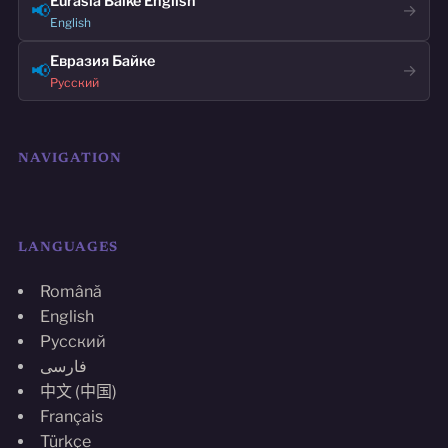
Eurasia Baike English
📢
→
English
Евразия Байке
📢
→
Русский
NAVIGATION
LANGUAGES
Română
English
Русский
فارسی
中文 (中国)
Français
Türkçe