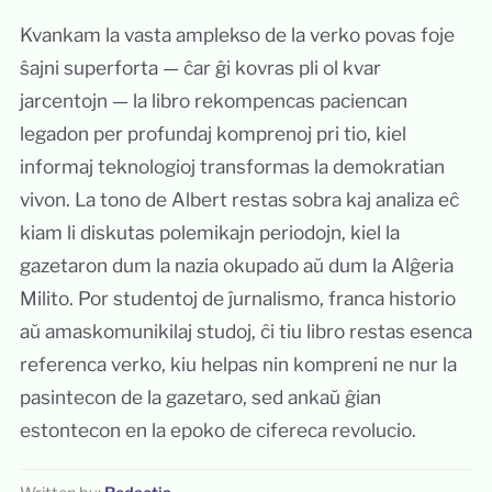
Kvankam la vasta amplekso de la verko povas foje
ŝajni superforta — ĉar ĝi kovras pli ol kvar
jarcentojn — la libro rekompencas paciencan
legadon per profundaj komprenoj pri tio, kiel
informaj teknologioj transformas la demokratian
vivon. La tono de Albert restas sobra kaj analiza eĉ
kiam li diskutas polemikajn periodojn, kiel la
gazetaron dum la nazia okupado aŭ dum la Alĝeria
Milito. Por studentoj de ĵurnalismo, franca historio
aŭ amaskomunikilaj studoj, ĉi tiu libro restas esenca
referenca verko, kiu helpas nin kompreni ne nur la
pasintecon de la gazetaro, sed ankaŭ ĝian
estontecon en la epoko de cifereca revolucio.