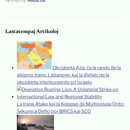
Written by:
Redacția
Lastatempaj Artikoloj
Okcidenta Azio ĉe la rando de la
abismo: Irano, Lebanono, kaj la disfalo de la
okcidenta interkonsento pri Israelo
La Irana Atako kaj la Kolapso de Multipolusa Ordo:
Sekureca Defio por BRICS kaj SCO