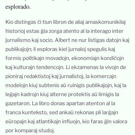
esplorado.
Kio distingas ĉi tiun libron de aliaj amaskomunikilaj
historioj estas ĝia zorga atento al la interago inter
ĵurnalismo kaj socio. Albert ne nur listigas datojn kaj
publikaĵojn; li esploras kiel ĵurnaloj spegulis kaj
formis politikajn movadojn, ekonomiajn kondiĉojn
kaj kulturajn tendencojn. Li ekzamenas la vivojn de
pioniraj redaktistoj kaj ĵurnalistoj, la komercajn
modelojn kiuj subtenis aŭ ruinigis publikaĵojn, kaj la
leĝajn kadrojn kiuj alterne protektis aŭ limigis la
gazetaron. La libro donas apartan atenton al la
franca kunteksto, sed ankaŭ rekonas pli larĝajn
eŭropajn kaj atlantikajn influojn, kio faras ĝin valora
por komparaj studoj.