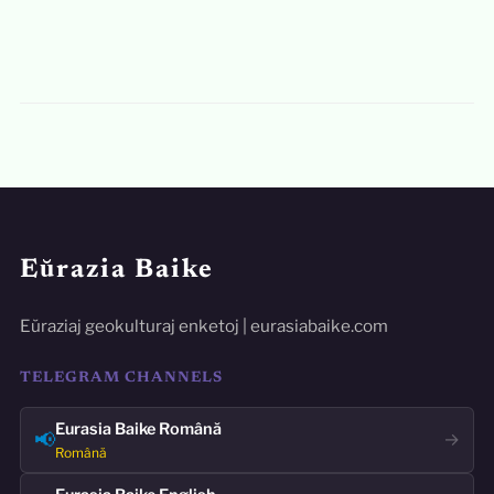
Eŭrazia Baike
Eŭraziaj geokulturaj enketoj | eurasiabaike.com
TELEGRAM CHANNELS
Eurasia Baike Română
📢
→
Română