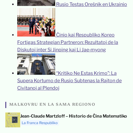
Rusio Testas Oreŝnik en Ukrainio
Ĉinio kaj Respubliko Koreo
Fortigas Strategian Partneron: Rezultatoj de la
Diskutoj inter Si Jinping kaj Li Jae‑myong
“Kritiko Ne Estas Krimo”: La
Supera Kortumo de Rusio Subtenas la Rajton de
Civitanoj al Plendoj
MALKOVRU EN LA SAMA REGIONO
Jean-Claude Martzloff – Historio de Ĉina Matematiko
La Franca Respubliko