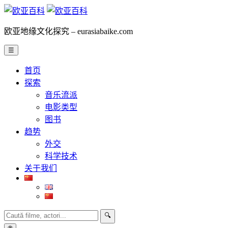
欧亚地缘文化探究 – eurasiabaike.com
☰
首页
探索
音乐流派
电影类型
图书
趋势
外交
科学技术
关于我们
🔍