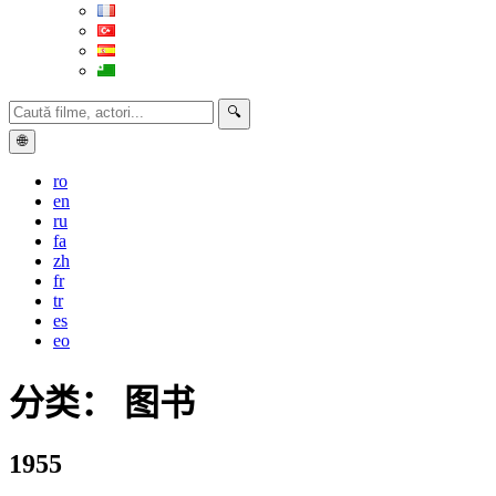
🔍
🌐
ro
en
ru
fa
zh
fr
tr
es
eo
分类：
图书
1955