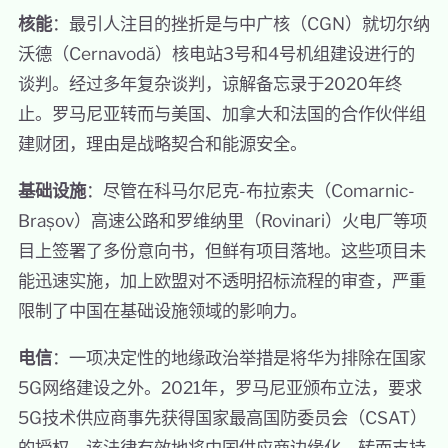
核能
：最引人注目的挫折是与中广核（CGN）就切尔纳
沃德（Cernavodă）核电站3号和4号机组建设进行的
谈判。经过多年复杂谈判，谅解备忘录于2020年终
止。罗马尼亚转而与美国、加拿大和法国的合作伙伴组
建财团，理由是战略契合和能源安全。
基础设施
：尽管在科马尔尼克-布拉索夫（Comarnic-
Brașov）高速公路和罗维纳里（Rovinari）火电厂等项
目上签署了多份意向书，但鲜有项目落地。这些项目未
能迅速实施，加上欧盟对不透明招标流程的审查，严重
限制了中国在基础设施领域的影响力。
电信
：一项决定性的地缘政治举措是将华为排除在国家
5G网络建设之外。2021年，罗马尼亚颁布立法，要求
5G技术供应商事先获得国家最高国防委员会（CSAT）
的授权。该法律有效地将中国供应商边缘化，转而支持