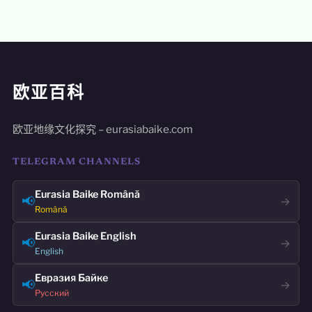
欧亚百科
欧亚地缘文化探究 – eurasiabaike.com
TELEGRAM CHANNELS
Eurasia Baike Română
📢
→
Română
Eurasia Baike English
📢
→
English
Евразия Байке
📢
→
Русский