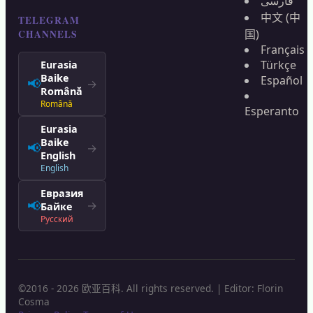
فارسی
中文 (中
TELEGRAM
国)
CHANNELS
Français
Türkçe
Eurasia
Baike
Español
📢
→
Română
Română
Esperanto
Eurasia
Baike
📢
→
English
English
Евразия
📢
→
Байке
Русский
©2016 - 2026 欧亚百科. All rights reserved. | Editor: Florin
Cosma