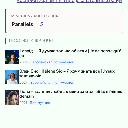
Восприятие, память и предсказательный разум
💿 SERIES / COLLECTION
Parallels
|
5
ПОХОЖИЕ ЖАНРЫ
Lenaïg — Я думаю только об этом | Je ne pense qu’à
ça
2024
Европейская поп-музыка
Элен Сио | Hélène Sio – Я хочу знать все | J’veux
tout savoir
2024
Европейская поп-музыка
Iliona – Если ты любишь меня завтра | Si tu m’aimes
demain
2021
Поп-музыка