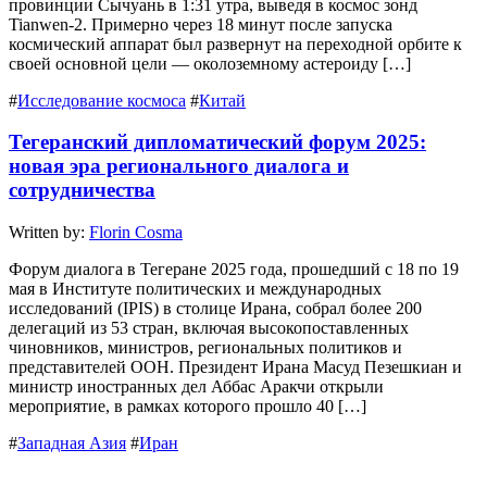
провинции Сычуань в 1:31 утра, выведя в космос зонд
Tianwen-2. Примерно через 18 минут после запуска
космический аппарат был развернут на переходной орбите к
своей основной цели — околоземному астероиду […]
#
Исследование космоса
#
Китай
Тегеранский дипломатический форум 2025:
новая эра регионального диалога и
сотрудничества
Written by:
Florin Cosma
Форум диалога в Тегеране 2025 года, прошедший с 18 по 19
мая в Институте политических и международных
исследований (IPIS) в столице Ирана, собрал более 200
делегаций из 53 стран, включая высокопоставленных
чиновников, министров, региональных политиков и
представителей ООН. Президент Ирана Масуд Пезешкиан и
министр иностранных дел Аббас Аракчи открыли
мероприятие, в рамках которого прошло 40 […]
#
Западная Азия
#
Иран