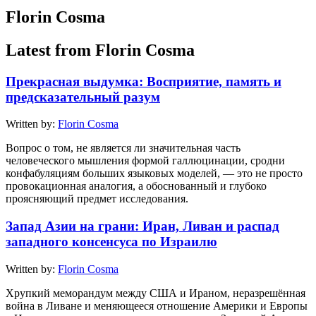
Florin Cosma
Latest from Florin Cosma
Прекрасная выдумка: Восприятие, память и
предсказательный разум
Written by:
Florin Cosma
Вопрос о том, не является ли значительная часть
человеческого мышления формой галлюцинации, сродни
конфабуляциям больших языковых моделей, — это не просто
провокационная аналогия, а обоснованный и глубоко
проясняющий предмет исследования.
Запад Азии на грани: Иран, Ливан и распад
западного консенсуса по Израилю
Written by:
Florin Cosma
Хрупкий меморандум между США и Ираном, неразрешённая
война в Ливане и меняющееся отношение Америки и Европы