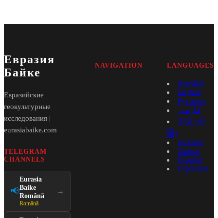
Евразия
NAVIGATION
LANGUAGES
Байке
Română
English
Евразийские
Русский
геокультурные
فارسی
исследования |
中文 (中
eurasiabaike.com
国)
Français
Türkçe
TELEGRAM
CHANNELS
Español
Esperanto
Eurasia
Baike
📢
→
Română
Română