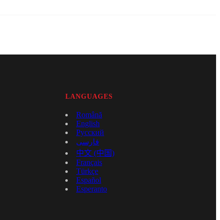
LANGUAGES
Română
English
Русский
فارسی
中文 (中国)
Français
Türkçe
Español
Esperanto