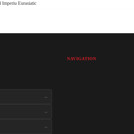
l Imperiu Eurasiatic
NAVIGATION
→
→
→