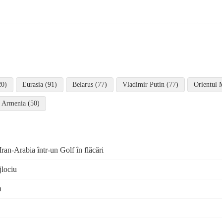
20)
Eurasia (91)
Belarus (77)
Vladimir Putin (77)
Orientul 
Armenia (50)
ran-Arabia într-un Golf în flăcări
jlociu
n