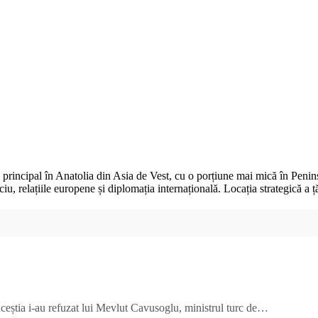
tă în principal în Anatolia din Asia de Vest, cu o porțiune mai mică în
iu, relațiile europene și diplomația internațională. Locația strategică a ță
aceștia i-au refuzat lui Mevlut Cavusoglu, ministrul turc de…