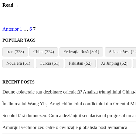
Read →
Paginație
Anterior
1
…
6
7
articole
POPULAR TAGS
Iran (328)
China (324)
Federația Rusă (301)
Asia de Vest (2
Noua eră (61)
Turcia (61)
Pakistan (52)
Xi Jinping (52)
RECENT POSTS
Daune colaterale sau dezbinare calculată? Analiza triunghiului China-I
Întâlnirea lui Wang Yi și Araghchi în toiul conflictului din Orientul Mi
Secolul fără dumnezeu: Cum a dezlănțuit secularismul progresul uma
Amurgul vechilor zei: către o civilizație globalistă post-avraamică