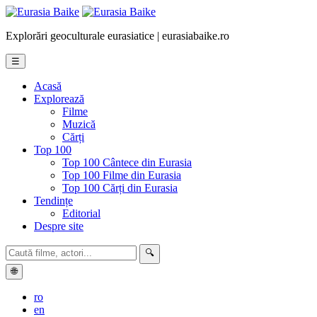
Explorări geoculturale eurasiatice | eurasiabaike.ro
☰
Acasă
Explorează
Filme
Muzică
Cărți
Top 100
Top 100 Cântece din Eurasia
Top 100 Filme din Eurasia
Top 100 Cărți din Eurasia
Tendințe
Editorial
Despre site
🔍
🌐
ro
en