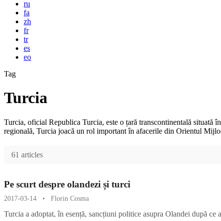
ru
fa
zh
fr
tr
es
eo
Tag
Turcia
Turcia, oficial Republica Turcia, este o țară transcontinentală situa
regională, Turcia joacă un rol important în afacerile din Orientul Mijloc
61 articles
Pe scurt despre olandezi și turci
2017-03-14
•
Florin Cosma
Turcia a adoptat, în esență, sancțiuni politice asupra Olandei după ce 