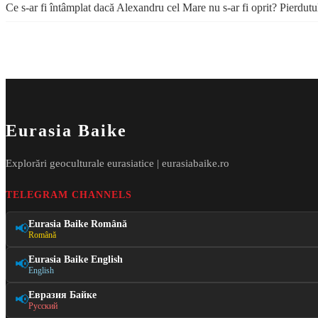
Ce s-ar fi întâmplat dacă Alexandru cel Mare nu s-ar fi oprit? Pierdutu
Eurasia Baike
Explorări geoculturale eurasiatice | eurasiabaike.ro
TELEGRAM CHANNELS
Eurasia Baike Română
📢
Română
Eurasia Baike English
📢
English
Евразия Байке
📢
Русский