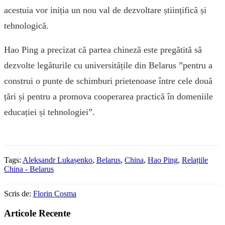
acestuia vor iniția un nou val de dezvoltare științifică și
tehnologică.
Hao Ping a precizat că partea chineză este pregătită să
dezvolte legăturile cu universitățile din Belarus ”pentru a
construi o punte de schimburi prietenoase între cele două
țări și pentru a promova cooperarea practică în domeniile
educației și tehnologiei”.
Tags:
Aleksandr Lukașenko
,
Belarus
,
China
,
Hao Ping
,
Relațiile
China - Belarus
Scris de:
Florin Cosma
Articole Recente