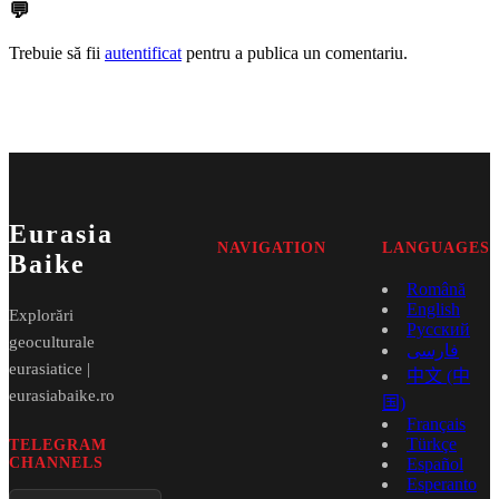
💬
Trebuie să fii
autentificat
pentru a publica un comentariu.
Eurasia
NAVIGATION
LANGUAGES
Baike
Română
English
Explorări
Русский
geoculturale
فارسی
eurasiatice |
中文 (中
eurasiabaike.ro
国)
Français
Türkçe
TELEGRAM
CHANNELS
Español
Esperanto