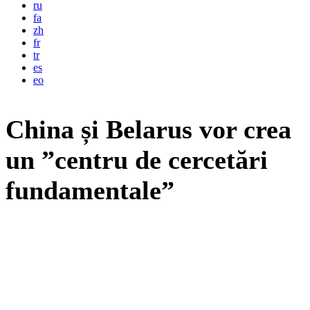
ru
fa
zh
fr
tr
es
eo
China și Belarus vor crea
un ”centru de cercetări
fundamentale”