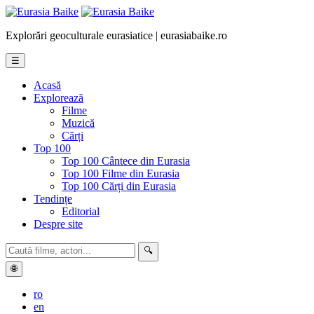
Explorări geoculturale eurasiatice | eurasiabaike.ro
☰
Acasă
Explorează
Filme
Muzică
Cărți
Top 100
Top 100 Cântece din Eurasia
Top 100 Filme din Eurasia
Top 100 Cărți din Eurasia
Tendințe
Editorial
Despre site
🔍
🌐
ro
en