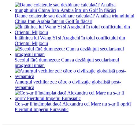
Daune colaterale sau dezbinare calculată? Analiza triunghiului
China-Iran-Arabia într-un Golf în flăcări
Întâlnirea lui Wang Yi și Araghchi în toiul conflictului din
Orientul Mijlociu
Secolul fără dumnezeu: Cum a dezlănțuit secularismul
progresul uman
Amurgul vechilor zei: către o civilizație globalistă post-
avraamică
Ce s-ar fi întâmplat dacă Alexandru cel Mare nu s-ar fi oprit?
Pierdutul Imperiu Eurasiatic