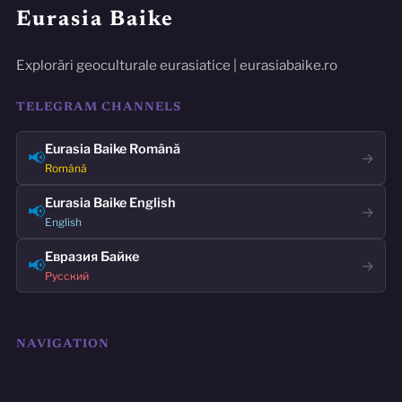
Eurasia Baike
Explorări geoculturale eurasiatice | eurasiabaike.ro
TELEGRAM CHANNELS
Eurasia Baike Română
📢
→
Română
Eurasia Baike English
📢
→
English
Евразия Байке
📢
→
Русский
NAVIGATION