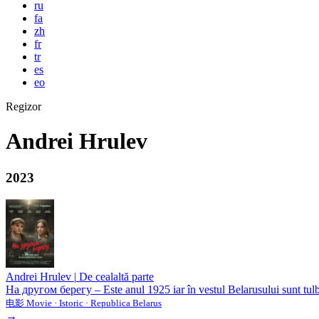
ru
fa
zh
fr
tr
es
eo
Regizor
Andrei Hrulev
2023
Andrei Hrulev
|
De cealaltă parte
На другом берегу – Este anul 1925 iar în vestul Belarusului sunt tulbu
电影 Movie · Istoric · Republica Belarus
→