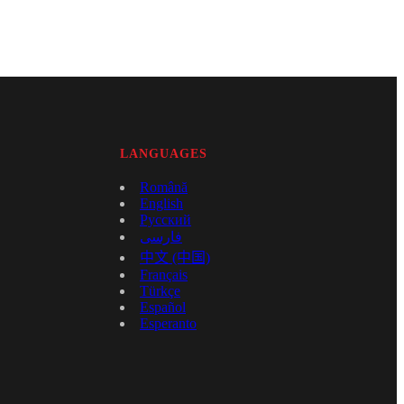
LANGUAGES
Română
English
Русский
فارسی
中文 (中国)
Français
Türkçe
Español
Esperanto