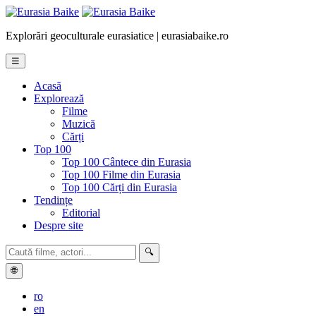
Explorări geoculturale eurasiatice | eurasiabaike.ro
☰
Acasă
Explorează
Filme
Muzică
Cărți
Top 100
Top 100 Cântece din Eurasia
Top 100 Filme din Eurasia
Top 100 Cărți din Eurasia
Tendințe
Editorial
Despre site
🔍
🌐
ro
en