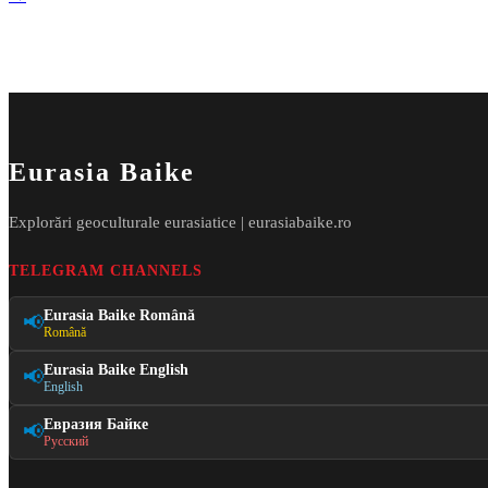
Eurasia Baike
Explorări geoculturale eurasiatice | eurasiabaike.ro
TELEGRAM CHANNELS
Eurasia Baike Română
📢
Română
Eurasia Baike English
📢
English
Евразия Байке
📢
Русский