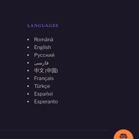
LANGUAGES
Română
English
Русский
فارسی
中文 (中国)
Français
Türkçe
Español
Esperanto