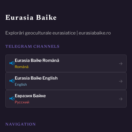
Eurasia Baike
Explorări geoculturale eurasiatice | eurasiabaike.ro
TELEGRAM CHANNELS
Eurasia Baike Română
📢
→
Română
Eurasia Baike English
📢
→
English
Евразия Байке
📢
→
Русский
NAVIGATION