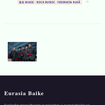
→
音乐 MUSIC · ROCK RUSESC · FEDERAȚIA RUSĂ
Eurasia Baike
Explorări geoculturale eurasiatice | eurasiabaike.ro