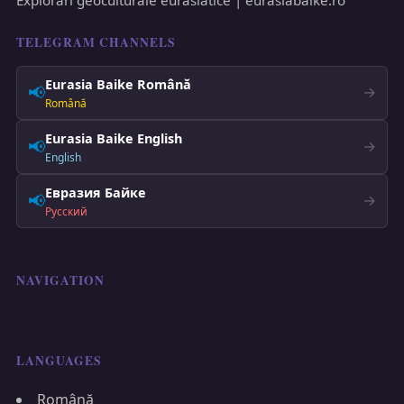
TELEGRAM CHANNELS
Eurasia Baike Română
📢
→
Română
Eurasia Baike English
📢
→
English
Евразия Байке
📢
→
Русский
NAVIGATION
LANGUAGES
Română