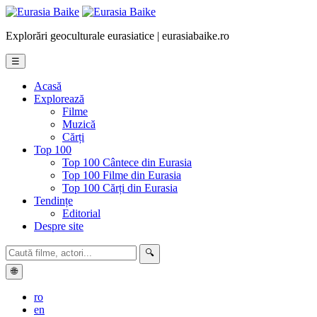
Explorări geoculturale eurasiatice | eurasiabaike.ro
☰
Acasă
Explorează
Filme
Muzică
Cărți
Top 100
Top 100 Cântece din Eurasia
Top 100 Filme din Eurasia
Top 100 Cărți din Eurasia
Tendințe
Editorial
Despre site
🔍
🌐
ro
en