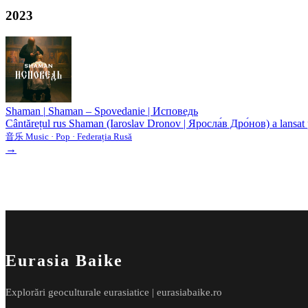
2023
Shaman
|
Shaman – Spovedanie | Исповедь
Cântărețul rus Shaman (Iaroslav Dronov | Яросла́в Дро́нов) a lansat 
音乐 Music · Pop · Federația Rusă
→
Eurasia Baike
Explorări geoculturale eurasiatice | eurasiabaike.ro