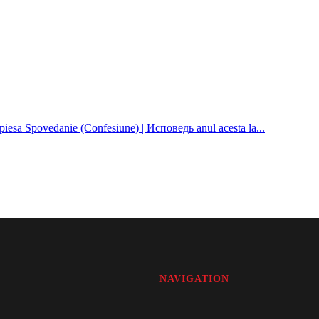
piesa Spovedanie (Confesiune) | Исповедь anul acesta la...
NAVIGATION