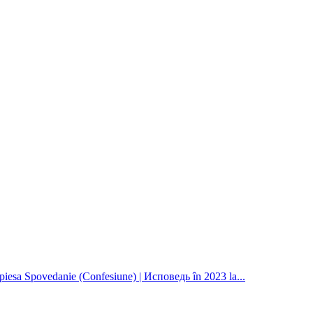
 piesa Spovedanie (Confesiune) | Исповедь în 2023 la...