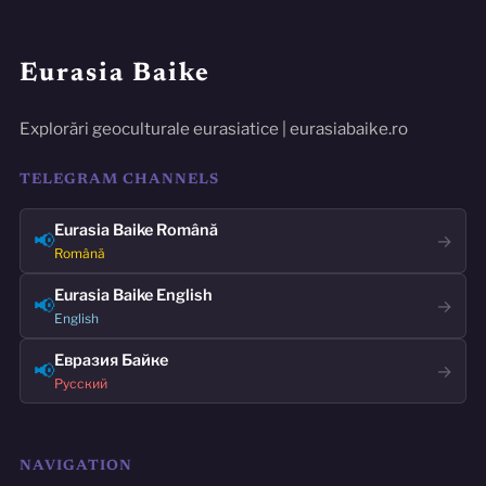
Eurasia Baike
Explorări geoculturale eurasiatice | eurasiabaike.ro
TELEGRAM CHANNELS
Eurasia Baike Română
📢
→
Română
Eurasia Baike English
📢
→
English
Евразия Байке
📢
→
Русский
NAVIGATION