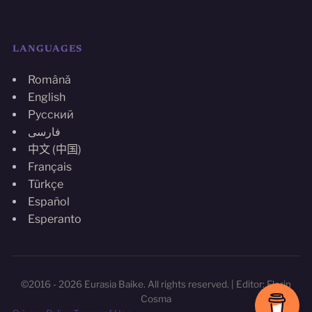
LANGUAGES
Română
English
Русский
فارسی
中文 (中国)
Français
Türkçe
Español
Esperanto
©2016 - 2026 Eurasia Baike. All rights reserved. | Editor: Florin
Cosma