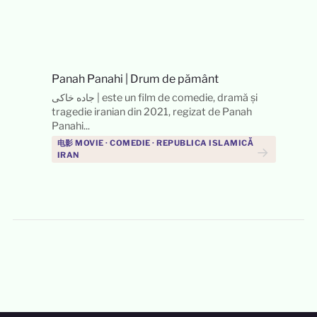
Panah Panahi
|
Drum de pământ
جاده خاکی | este un film de comedie, dramă și
tragedie iranian din 2021, regizat de Panah
Panahi...
电影 MOVIE · COMEDIE · REPUBLICA ISLAMICĂ
→
IRAN