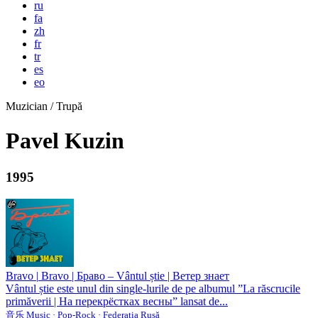
ru
fa
zh
fr
tr
es
eo
Muzician / Trupă
Pavel Kuzin
1995
Bravo
|
Bravo | Браво – Vântul știe | Ветер знает
Vântul știe este unul din single-lurile de pe albumul ”La răscrucile
primăverii | На перекрёстках весны” lansat de...
音乐 Music · Pop-Rock · Federația Rusă