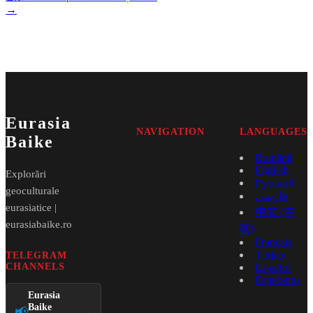
→
Eurasia
NAVIGATION
LANGUAGES
Baike
Română
English
Explorări
Русский
geoculturale
فارسی
eurasiatice |
中文 (中
eurasiabaike.ro
国)
Français
Türkçe
TELEGRAM
CHANNELS
Español
Esperanto
Eurasia
Baike
📢
→