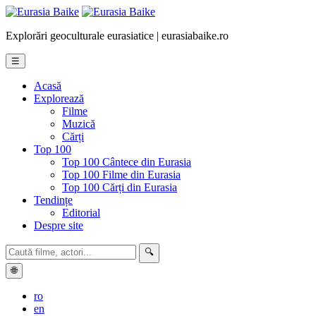
Explorări geoculturale eurasiatice | eurasiabaike.ro
☰
Acasă
Explorează
Filme
Muzică
Cărți
Top 100
Top 100 Cântece din Eurasia
Top 100 Filme din Eurasia
Top 100 Cărți din Eurasia
Tendințe
Editorial
Despre site
🔍
🌐
ro
en