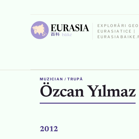
EXPLORĂRI GE
EURASIATICE |
EURASIABAIKE.
MUZICIAN / TRUPĂ
Özcan Yılmaz
2012