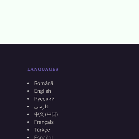
LANGUAGES
Română
English
Русский
فارسی
中文 (中国)
Français
Türkçe
Español