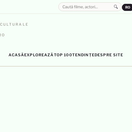
🔍
RO
OCULTURALE
RO
ACASĂ
EXPLOREAZĂ
TOP 100
TENDINȚE
DESPRE SITE