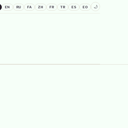
🌙
EN
RU
FA
ZH
FR
TR
ES
EO