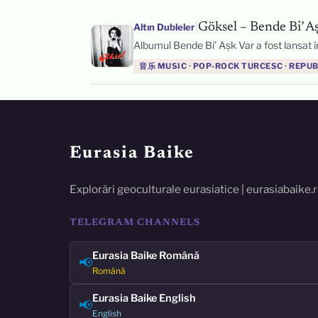
|
Göksel – Bende Bi’ A
Altın Dubleler
Albumul Bende Bi’ Aşk Var a fost lansat în
音乐 MUSIC · POP-ROCK TURCESC · REPU
Eurasia Baike
Explorări geoculturale eurasiatice | eurasiabaike.
TELEGRAM CHANNELS
Eurasia Baike Română
📢
Română
Eurasia Baike English
📢
English