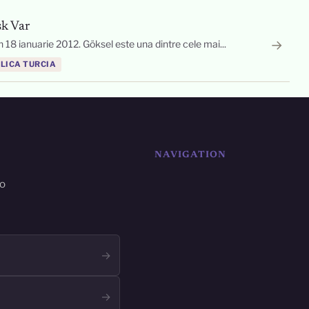
şk Var
→
 18 ianuarie 2012. Göksel este una dintre cele mai...
BLICA TURCIA
NAVIGATION
ro
→
→