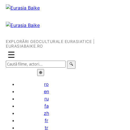
EXPLORĂRI GEOCULTURALE EURASIATICE |
EURASIABAIKE.RO
☰
🔍
🌐
ro
en
ru
fa
zh
fr
tr