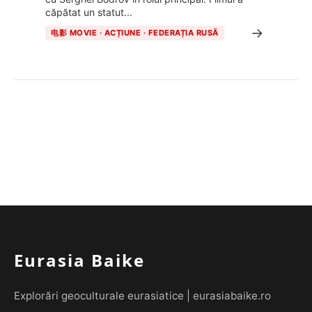
căpătat un statut...
→
电影 MOVIE · ACȚIUNE · FEDERAȚIA RUSĂ
Eurasia Baike
Explorări geoculturale eurasiatice | eurasiabaike.ro