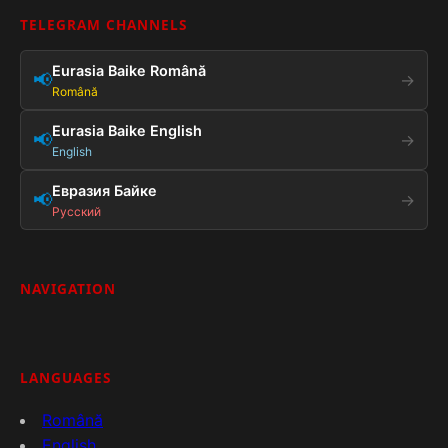
TELEGRAM CHANNELS
Eurasia Baike Română
📢
→
Română
Eurasia Baike English
📢
→
English
Евразия Байке
📢
→
Русский
NAVIGATION
LANGUAGES
Română
English