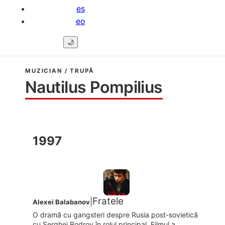
es
eo
🌙
MUZICIAN / TRUPĂ
Nautilus Pompilius
1997
Fratele
|
Alexei Balabanov
O dramă cu gangsteri despre Rusia post-sovietică
cu Serghei Bodrov în rolul principal. Filmul a