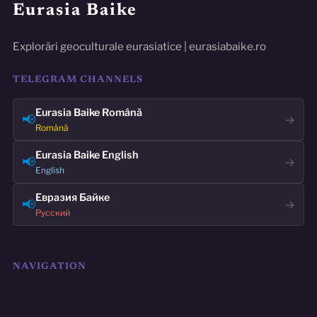
Eurasia Baike
Explorări geoculturale eurasiatice | eurasiabaike.ro
TELEGRAM CHANNELS
Eurasia Baike Română
📢
→
Română
Eurasia Baike English
📢
→
English
Евразия Байке
📢
→
Русский
NAVIGATION