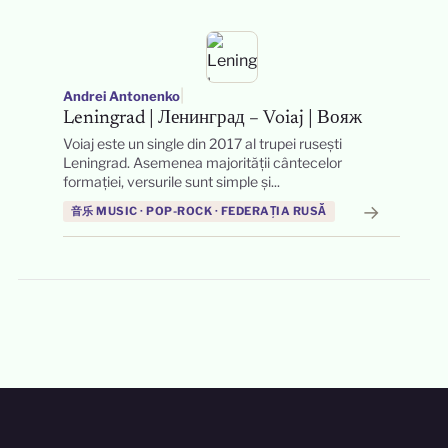
|
Andrei Antonenko
Leningrad | Ленинград – Voiaj | Вояж
Voiaj este un single din 2017 al trupei rusești
Leningrad. Asemenea majorității cântecelor
formației, versurile sunt simple și...
→
音乐 MUSIC · POP-ROCK · FEDERAȚIA RUSĂ