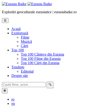
Explorări geoculturale eurasiatice | eurasiabaike.ro
☰
Acasă
Explorează
Filme
Muzică
Cărți
Top 100
Top 100 Cântece din Eurasia
Top 100 Filme din Eurasia
Top 100 Cărți din Eurasia
Tendințe
Editorial
Despre site
🔍
🌐
ro
en