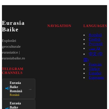
Eurasia
NAVIGATION
LANGUAGES
Baike
Română
English
Explorări
Русский
geoculturale
فارسی
eurasiatice |
中文 (中
eurasiabaike.ro
国)
Français
Türkçe
TELEGRAM
CHANNELS
Español
Esperanto
Eurasia
Baike
📢
→
Română
Română
Eurasia
Baike