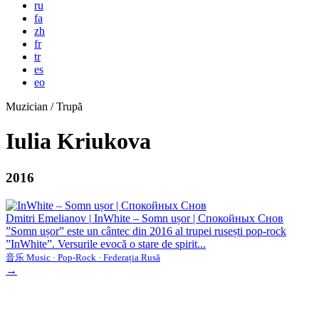
ru
fa
zh
fr
tr
es
eo
Muzician / Trupă
Iulia Kriukova
2016
Dmitri Emelianov
|
InWhite – Somn ușor | Спокойных Снов
”Somn ușor” este un cântec din 2016 al trupei rusești pop-rock
”InWhite”. Versurile evocă o stare de spirit...
音乐 Music · Pop-Rock · Federația Rusă
→