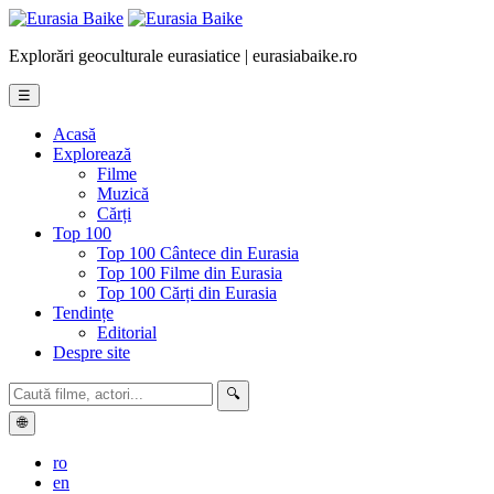
Explorări geoculturale eurasiatice | eurasiabaike.ro
☰
Acasă
Explorează
Filme
Muzică
Cărți
Top 100
Top 100 Cântece din Eurasia
Top 100 Filme din Eurasia
Top 100 Cărți din Eurasia
Tendințe
Editorial
Despre site
🔍
🌐
ro
en