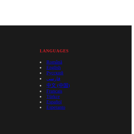
LANGUAGES
Română
English
Русский
فارسی
中文 (中国)
Français
Türkçe
Español
Esperanto