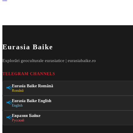
Eurasia Baike
Explorări geoculturale eurasiatice | eurasiabaike.ro
TELEGRAM CHANNELS
Eurasia Baike Română
📢
Română
Eurasia Baike English
📢
English
Евразия Байке
📢
Русский