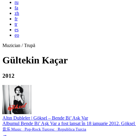
ru
fa
zh
fr
tr
es
eo
Muzician / Trupă
Gültekin Kaçar
2012
Altın Dubleler
|
Göksel – Bende Bi’ Aşk Var
Albumul Bende Bi’ Aşk Var a fost lansat în 18 ianuarie 2012. Göksel e
音乐 Music · Pop-Rock Turcesc · Republica Turcia
→