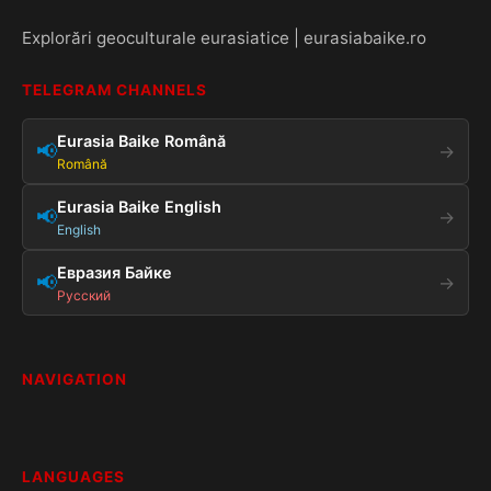
Explorări geoculturale eurasiatice | eurasiabaike.ro
TELEGRAM CHANNELS
Eurasia Baike Română
📢
→
Română
Eurasia Baike English
📢
→
English
Евразия Байке
📢
→
Русский
NAVIGATION
LANGUAGES