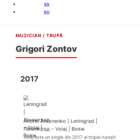
es
eo
MUZICIAN / TRUPĂ
Grigori Zontov
2017
Andrei Antonenko
|
Leningrad |
Ленинград – Voiaj | Вояж
Voiaj este un single din 2017 al trupei rusești