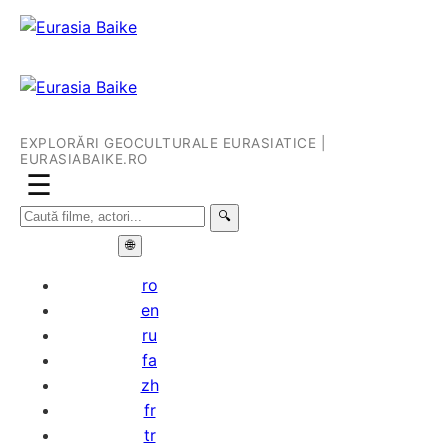
EXPLORĂRI GEOCULTURALE EURASIATICE |
EURASIABAIKE.RO
☰
🔍
🌐
ro
en
ru
fa
zh
fr
tr