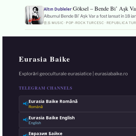
Göksel – Bende Bi’ Aşk Va
|
Altın Dubleler
Albumul Bende Bi’ Aşk Var a fost lansat în 18 ian
音乐 MUSIC · POP-ROCK TURCESC · REPUBLICA TU
Eurasia Baike
Explorări geoculturale eurasiatice | eurasiabaike.ro
TELEGRAM CHANNELS
Eurasia Baike Română
📢
Română
Eurasia Baike English
📢
English
Евразия Байке
📢