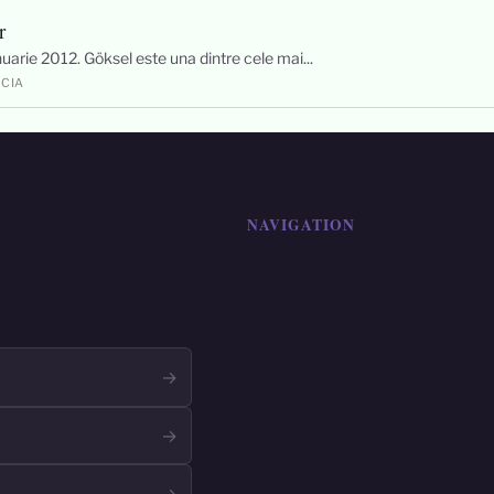
r
uarie 2012. Göksel este una dintre cele mai...
RCIA
NAVIGATION
→
→