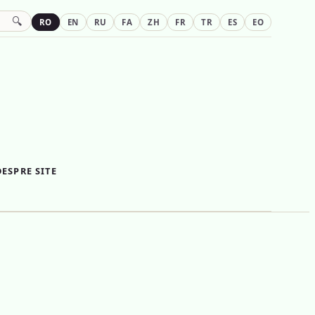
🔍
RO
EN
RU
FA
ZH
FR
TR
ES
EO
DESPRE SITE