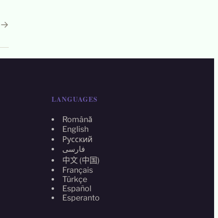
→
LANGUAGES
Română
English
Русский
فارسی
中文 (中国)
Français
Türkçe
Español
Esperanto