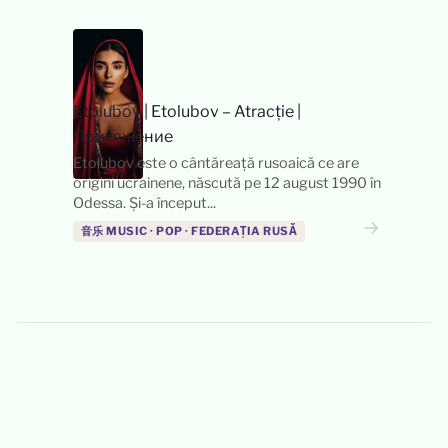
Etolubov
|
Etolubov – Atracție |
Притяжение
Etolubov este o cântăreață rusoaică ce are
origini ucrainene, născută pe 12 august 1990 în
Odessa. Și-a început...
→
音乐 MUSIC · POP · FEDERAȚIA RUSĂ