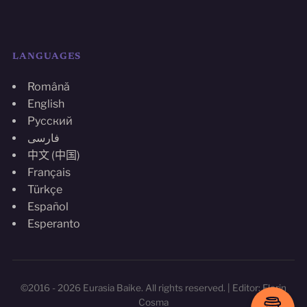
LANGUAGES
Română
English
Русский
فارسی
中文 (中国)
Français
Türkçe
Español
Esperanto
©2016 - 2026 Eurasia Baike. All rights reserved. | Editor: Florin
Cosma