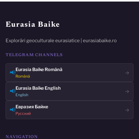
Eurasia Baike
Explorări geoculturale eurasiatice | eurasiabaike.ro
TELEGRAM CHANNELS
Eurasia Baike Română
📢
→
Română
Eurasia Baike English
📢
→
English
Евразия Байке
📢
→
Русский
NAVIGATION