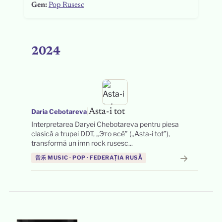
Gen:
Pop Rusesc
2024
|
Asta-i tot
Daria Cebotareva
Interpretarea Daryei Chebotareva pentru piesa
clasică a trupei DDT, „Это всё” („Asta-i tot”),
transformă un imn rock rusesc...
→
音乐 MUSIC · POP · FEDERAȚIA RUSĂ