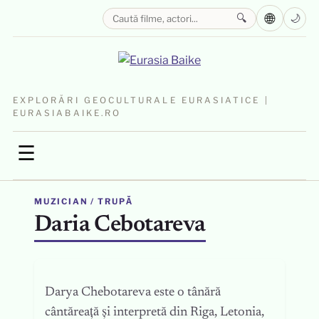
🌐
🔍
🌙
EXPLORĂRI GEOCULTURALE EURASIATICE |
EURASIABAIKE.RO
☰
MUZICIAN / TRUPĂ
Daria Cebotareva
Darya Chebotareva este o tânără
cântăreață și interpretă din Riga, Letonia,