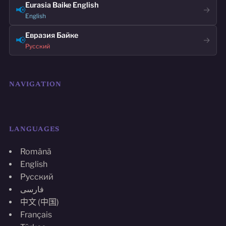
Eurasia Baike English
📢
→
English
Евразия Байке
📢
→
Русский
NAVIGATION
LANGUAGES
Română
English
Русский
فارسی
中文 (中国)
Français