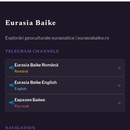
Eurasia Baike
Explorări geoculturale eurasiatice | eurasiabaike.ro
TELEGRAM CHANNELS
Eurasia Baike Română
📢
→
Română
Eurasia Baike English
📢
→
English
Евразия Байке
📢
→
Русский
NAVIGATION