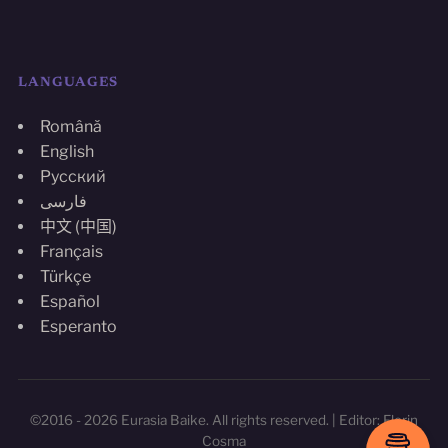
LANGUAGES
Română
English
Русский
فارسی
中文 (中国)
Français
Türkçe
Español
Esperanto
©2016 - 2026 Eurasia Baike. All rights reserved. | Editor: Florin
Cosma