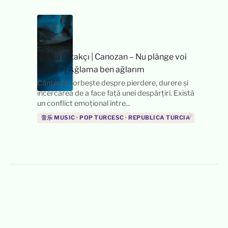
Buğra Ortakçı
|
Canozan – Nu plânge voi
plânge | Ağlama ben ağlarım
Cântecul vorbește despre pierdere, durere și
încercarea de a face față unei despărțiri. Există
un conflict emoțional între...
→
音乐 MUSIC · POP TURCESC · REPUBLICA TURCIA